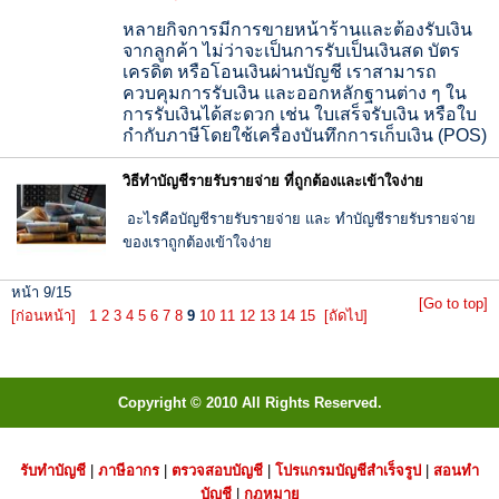
หลายกิจการมีการขายหน้าร้
านและต้องรับเงิน
จากลูกค้า ไม่ว่าจะเป็นการรับเป็นเงินสด บัตร
เครดิต หรือโอนเงินผ่านบัญชี เราสามารถ
ควบคุมการรับเงิน และออกหลักฐานต่าง ๆ ใน
การรับเงินได้สะดวก เช่น ใบเสร็จรับเงิน หรือใบ
กำกับภาษีโดยใช้เครื่องบั
นทึกการเก็บเงิน (POS)
วิธีทำบัญชีรายรับรายจ่าย ที่ถูกต้องและเข้าใจง่าย
อะไรคือบัญชีรายรับรายจ่าย และ ทำบัญชีรายรับรายจ่าย
ของเราถูกต้องเข้าใจง่าย
หน้า 9/15
[Go to top]
[ก่อนหน้า]
1
2
3
4
5
6
7
8
9
10
11
12
13
14
15
[ถัดไป]
Copyright © 2010 All Rights Reserved.
รับทำบัญชี
|
ภาษีอากร
|
ตรวจสอบบัญชี
|
โปรแกรมบัญชีสำเร็จรูป
|
สอนทำ
บัญชี
|
กฎหมาย