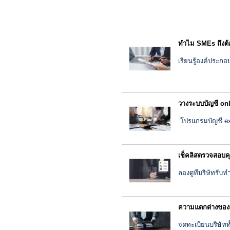
ทำไม SMEs ถึงต้
เรียนรู้องค์ประก
วางระบบบัญชี onl
โปรแกรมบัญชี exp
เช็คลิสตรวจสอบค
ลองดูทีบริษัทรับ
ความแตกต่างของก
จดทะเบียนบริษัททั