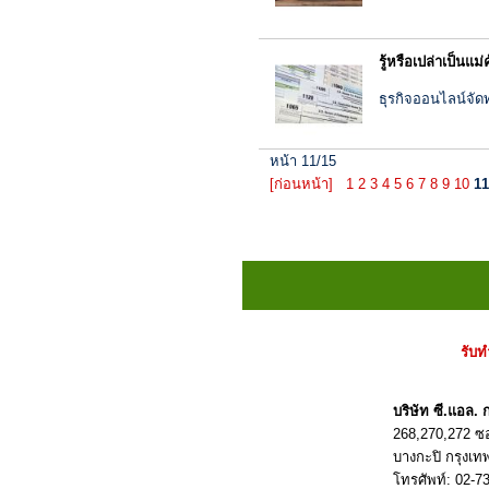
รู้หรือเปล่าเป็นแม
ธุรกิจออนไลน์จัดท
หน้า 11/15
[ก่อนหน้า]
1
2
3
4
5
6
7
8
9
10
11
รับท
บริษัท ซี.แอล
268,270,272 
บางกะปิ กรุงเ
โทรศัพท์:
02-7