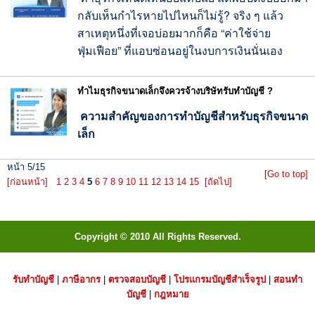
กลับเห็นกำไรหายไปไหนก็ไม่รู้? จริง ๆ แล้ว
สาเหตุหนึ่งที่เจอบ่อยมากก็
คือ “ค่าใช้จ่าย
ฟุ่มเฟือย” ที่แอบซ่อนอยู่ในงบการเงินนั่
นเอง
ทำไมธุรกิจขนาดเล็กจึงควรจ้างบริษัทรับทำบัญชี ?
ความสำคัญของการทำบัญชีสำหรับธุรกิจขนาด
เล็ก
หน้า 5/15
[Go to top]
[ก่อนหน้า]
1
2
3
4
5
6
7
8
9
10
11
12
13
14
15
[ถัดไป]
Copyright © 2010 All Rights Reserved.
รับทำบัญชี
|
ภาษีอากร
|
ตรวจสอบบัญชี
|
โปรแกรมบัญชีสำเร็จรูป
|
สอนทำ
บัญชี
|
กฎหมาย