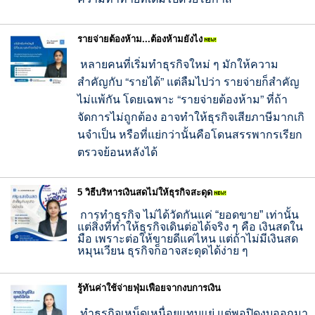
รายจ่ายต้องห้าม...ต้องห้ามยังไง
หลายคนที่เริ่มทำธุรกิจใหม่ ๆ มักให้ความ
สำคัญกับ “รายได้” แต่ลืมไปว่า รายจ่ายก็สำคัญ
ไม่แพ้กัน โดยเฉพาะ “รายจ่ายต้องห้าม” ที่ถ้า
จัดการไม่ถูกต้อง อาจทำให้ธุรกิจเสียภาษีมากเกิ
นจำเป็น หรือที่แย่กว่านั้นคื
อโดนสรรพากรเรียก
ตรวจย้อนหลั
งได้
5 วิธีบริหารเงินสดไม่ให้ธุรกิจสะดุด
การทำธุรกิจ ไม่ได้วัดกันแค่
“
ยอดขาย
”
เท่านั้น
แต่สิ่งที่ทำให้ธุรกิจเดินต่อได้จริง ๆ คือ เงินสดใน
มือ เพราะต่อให้ขายดีแค่ไหน แต่ถ้าไม่มีเงินสด
หมุนเวียน ธุรกิจก็อาจสะดุดได้ง่าย ๆ
รู้ทันค่าใช้จ่ายฟุ่มเฟือยจากงบการเงิน
ทำธุรกิจเหน็ดเหนื่อยแทบแย่ แต่พอปิดงบออกมา