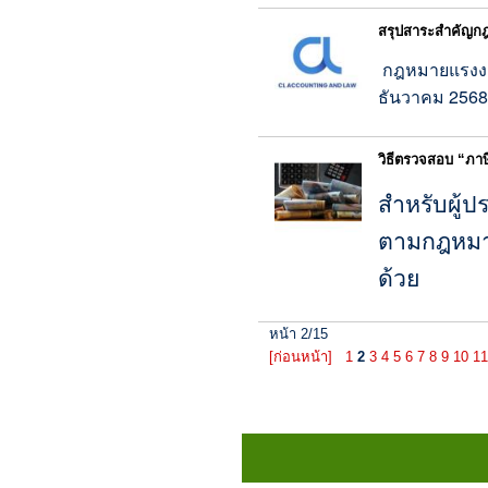
สรุปสาระสำคัญกฎ
กฎหมายแรงงาน
ธันวาคม 2568)
วิธีตรวจสอบ “ภาษ
สำหรับผู้ป
ตามกฎหมาย 
ด้วย
หน้า 2/15
[ก่อนหน้า]
1
2
3
4
5
6
7
8
9
10
11