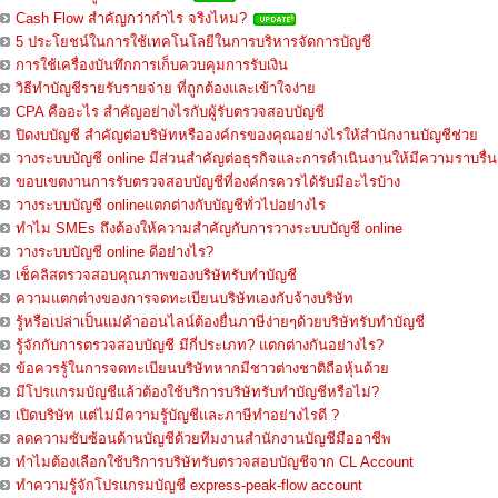
Cash Flow สำคัญกว่ากำไร จริงไหม?
5 ประโยชน์ในการใช้เทคโนโลยีในการบริหารจัดการบัญชี
การใช้เครื่องบันทึกการเก็บควบคุมการรับเงิน
วิธีทำบัญชีรายรับรายจ่าย ที่ถูกต้องและเข้าใจง่าย
CPA คืออะไร สำคัญอย่างไรกับผู้รับตรวจสอบบัญชี
ปิดงบบัญชี สำคัญต่อบริษัทหรือองค์กรของคุณอย่างไรให้สำนักงานบัญชีช่วย
วางระบบบัญชี online มีส่วนสำคัญต่อธุรกิจและการดำเนินงานให้มีความราบรื่น
ขอบเขตงานการรับตรวจสอบบัญชีที่องค์กรควรได้รับมีอะไรบ้าง
วางระบบบัญชี onlineแตกต่างกับบัญชีทั่วไปอย่างไร
ทำไม SMEs ถึงต้องให้ความสำคัญกับการวางระบบบัญชี online
วางระบบบัญชี online ดีอย่างไร?
เช็คลิสตรวจสอบคุณภาพของบริษัทรับทำบัญชี
ความแตกต่างของการจดทะเบียนบริษัทเองกับจ้างบริษัท
รู้หรือเปล่าเป็นแม่ค้าออนไลน์ต้องยื่นภาษีง่ายๆด้วยบริษัทรับทำบัญชี
รู้จักกับการตรวจสอบบัญชี มีกี่ประเภท? แตกต่างกันอย่างไร?
ข้อควรรู้ในการจดทะเบียนบริษัทหากมีชาวต่างชาติถือหุ้นด้วย
มีโปรแกรมบัญชีแล้วต้องใช้บริการบริษัทรับทำบัญชีหรือไม่?
เปิดบริษัท แต่ไม่มีความรู้บัญชีและภาษีทำอย่างไรดี ?
ลดความซับซ้อนด้านบัญชีด้วยทีมงานสำนักงานบัญชีมืออาชีพ
ทำไมต้องเลือกใช้บริการบริษัทรับตรวจสอบบัญชีจาก CL Account
ทำความรู้จักโปรแกรมบัญชี express-peak-flow account