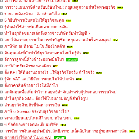
จัดการสต๊อกสินค้าอย่างไรไม่ให้เงินจม
การวางแผนภาษีสำหรับบริษัทใหม่: กุญแจสู่ความสำเร็จทางธุรกิจ
รายจ่ายต้องห้าม...ต้องห้ามยังไง
5 วิธีบริหารเงินสดไม่ให้ธุรกิจสะดุด
รู้ทันค่าใช้จ่ายฟุ่มเฟือยจากงบการเงิน
ทำไมธุรกิจขนาดเล็กจึงควรจ้างบริษัทรับทำบัญชี ?
อย่าให้ความยุ่งยากในการทำบัญชีมาหยุดความสำเร็จของคุณ!
ภาษีหัก ณ ที่จ่าย ไม่ใช่เรื่องไกลตัว!
ต้นทุนแฝงที่มักทำให้ธุรกิจขาดทุนโดยไม่รู้ตัว
จัดการลูกหนี้ค้างชำระอย่างมือโปร
ภาษีสำหรับเจ้าของคนเดียว
ตั้ง KPI ให้ทีมงานอย่างไร...ให้ธุรกิจโตจริง กำไรจริง
รู้จัก VAT และวิธีจัดการแบบไม่ให้ปวดหัว
ตั้งราคาสินค้าอย่างไรให้มีกำไร
ลดต้นทุนเพื่อเพิ่มกำไร: กลยุทธ์สำคัญสำหรับผู้ประกอบการรุ่นใหม่
ทำไมธุรกิจ SME ต้องใช้โปรแกรมบัญชีสำเร็จรูป
อ่านธุรกิจด้วยตัวชี้วัดทางการเงิน
ภาษี e-Service กระทบธุรกิจอย่างไร?
จดทะเบียนแบบไหนดี? หจก. หรือ บจก.
6 ข้อดีของการจดทะเบียนบริษัท
การจัดการเงินสดอย่างมีประสิทธิภาพ: เคล็ดลับในการอยู่รอดทางการเงิน
ขายยังไงให้ลูกค้าไม่งง VAT