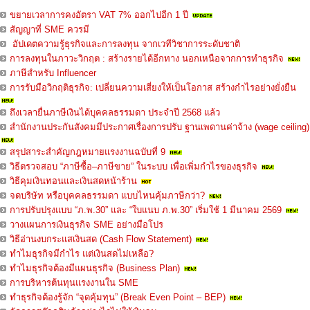
ขยายเวลาการคงอัตรา VAT 7% ออกไปอีก 1 ปี
สัญญาที่ SME ควรมี
อัปเดตความรู้ธุรกิจและการลงทุน จากเวทีวิชาการระดับชาติ
การลงทุนในภาวะวิกฤต : สร้างรายได้อีกทาง นอกเหนือจากการทำธุรกิจ
ภาษีสำหรับ Influencer
การรับมือวิกฤติธุรกิจ: เปลี่ยนความเสี่ยงให้เป็นโอกาส สร้างกำไรอย่างยั่งยืน
ถึงเวลายื่นภาษีเงินได้บุคคลธรรมดา ประจำปี 2568 แล้ว
สำนักงานประกันสังคมมีประกาศเรื่องการปรับ ฐานเพดานค่าจ้าง (wage ceiling)
สรุปสาระสำคัญกฎหมายแรงงานฉบับที่ 9
วิธีตรวจสอบ “ภาษีซื้อ–ภาษีขาย” ในระบบ เพื่อเพิ่มกำไรของธุรกิจ
วิธีคุมเงินทอนและเงินสดหน้าร้าน
จดบริษัท หรือบุคคลธรรมดา แบบไหนคุ้มภาษีกว่า?
การปรับปรุงแบบ “ภ.พ.30” และ “ใบแนบ ภ.พ.30” เริ่มใช้ 1 มีนาคม 2569
วางแผนการเงินธุรกิจ SME อย่างมือโปร
วิธีอ่านงบกระแสเงินสด (Cash Flow Statement)
ทำไมธุรกิจมีกำไร แต่เงินสดไม่เหลือ?
ทำไมธุรกิจต้องมีแผนธุรกิจ (Business Plan)
การบริหารต้นทุนแรงงานใน SME
ทำธุรกิจต้องรู้จัก “จุดคุ้มทุน” (Break Even Point – BEP)