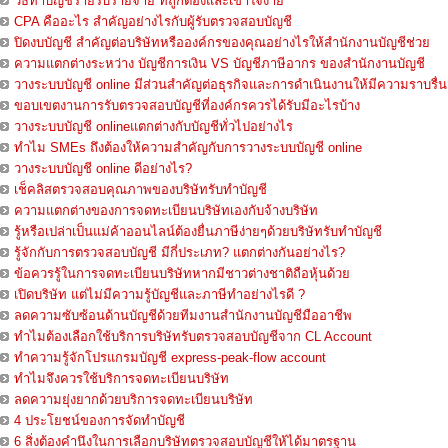
วิธีทำบัญชีรายรับรายจ่าย ที่ถูกต้องและเข้าใจง่าย
CPA คืออะไร สำคัญอย่างไรกับผู้รับตรวจสอบบัญชี
ปิดงบบัญชี สำคัญต่อบริษัทหรือองค์กรของคุณอย่างไรให้สำนักงานบัญชีช่วย
ความแตกต่างระหว่าง บัญชีการเงิน VS บัญชีภาษีอากร ของสำนักงานบัญชี
วางระบบบัญชี online มีส่วนสำคัญต่อธุรกิจและการดำเนินงานให้มีความราบรื่น
ขอบเขตงานการรับตรวจสอบบัญชีที่องค์กรควรได้รับมีอะไรบ้าง
วางระบบบัญชี onlineแตกต่างกับบัญชีทั่วไปอย่างไร
ทำไม SMEs ถึงต้องให้ความสำคัญกับการวางระบบบัญชี online
วางระบบบัญชี online ดีอย่างไร?
เช็คลิสตรวจสอบคุณภาพของบริษัทรับทำบัญชี
ความแตกต่างของการจดทะเบียนบริษัทเองกับจ้างบริษัท
รู้หรือเปล่าเป็นแม่ค้าออนไลน์ต้องยื่นภาษีง่ายๆด้วยบริษัทรับทำบัญชี
รู้จักกับการตรวจสอบบัญชี มีกี่ประเภท? แตกต่างกันอย่างไร?
ข้อควรรู้ในการจดทะเบียนบริษัทหากมีชาวต่างชาติถือหุ้นด้วย
เปิดบริษัท แต่ไม่มีความรู้บัญชีและภาษีทำอย่างไรดี ?
ลดความซับซ้อนด้านบัญชีด้วยทีมงานสำนักงานบัญชีมืออาชีพ
ทำไมต้องเลือกใช้บริการบริษัทรับตรวจสอบบัญชีจาก CL Account
ทำความรู้จักโปรแกรมบัญชี express-peak-flow account
ทำไมจึงควรใช้บริการจดทะเบียนบริษัท
ลดความยุ่งยากด้วยบริการจดทะเบียนบริษัท
4 ประโยชน์ของการจัดทำบัญชี
6 สิ่งต้องคำนึงในการเลือกบริษัทตรวจสอบบัญชีให้ได้มาตรฐาน