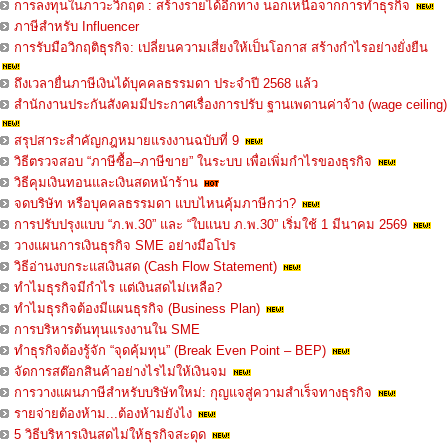
การลงทุนในภาวะวิกฤต : สร้างรายได้อีกทาง นอกเหนือจากการทำธุรกิจ
ภาษีสำหรับ Influencer
การรับมือวิกฤติธุรกิจ: เปลี่ยนความเสี่ยงให้เป็นโอกาส สร้างกำไรอย่างยั่งยืน
ถึงเวลายื่นภาษีเงินได้บุคคลธรรมดา ประจำปี 2568 แล้ว
สำนักงานประกันสังคมมีประกาศเรื่องการปรับ ฐานเพดานค่าจ้าง (wage ceiling)
สรุปสาระสำคัญกฎหมายแรงงานฉบับที่ 9
วิธีตรวจสอบ “ภาษีซื้อ–ภาษีขาย” ในระบบ เพื่อเพิ่มกำไรของธุรกิจ
วิธีคุมเงินทอนและเงินสดหน้าร้าน
จดบริษัท หรือบุคคลธรรมดา แบบไหนคุ้มภาษีกว่า?
การปรับปรุงแบบ “ภ.พ.30” และ “ใบแนบ ภ.พ.30” เริ่มใช้ 1 มีนาคม 2569
วางแผนการเงินธุรกิจ SME อย่างมือโปร
วิธีอ่านงบกระแสเงินสด (Cash Flow Statement)
ทำไมธุรกิจมีกำไร แต่เงินสดไม่เหลือ?
ทำไมธุรกิจต้องมีแผนธุรกิจ (Business Plan)
การบริหารต้นทุนแรงงานใน SME
ทำธุรกิจต้องรู้จัก “จุดคุ้มทุน” (Break Even Point – BEP)
จัดการสต๊อกสินค้าอย่างไรไม่ให้เงินจม
การวางแผนภาษีสำหรับบริษัทใหม่: กุญแจสู่ความสำเร็จทางธุรกิจ
รายจ่ายต้องห้าม...ต้องห้ามยังไง
5 วิธีบริหารเงินสดไม่ให้ธุรกิจสะดุด