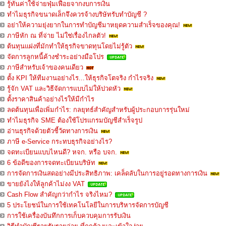
รู้ทันค่าใช้จ่ายฟุ่มเฟือยจากงบการเงิน
ทำไมธุรกิจขนาดเล็กจึงควรจ้างบริษัทรับทำบัญชี ?
อย่าให้ความยุ่งยากในการทำบัญชีมาหยุดความสำเร็จของคุณ!
ภาษีหัก ณ ที่จ่าย ไม่ใช่เรื่องไกลตัว!
ต้นทุนแฝงที่มักทำให้ธุรกิจขาดทุนโดยไม่รู้ตัว
จัดการลูกหนี้ค้างชำระอย่างมือโปร
ภาษีสำหรับเจ้าของคนเดียว
ตั้ง KPI ให้ทีมงานอย่างไร...ให้ธุรกิจโตจริง กำไรจริง
รู้จัก VAT และวิธีจัดการแบบไม่ให้ปวดหัว
ตั้งราคาสินค้าอย่างไรให้มีกำไร
ลดต้นทุนเพื่อเพิ่มกำไร: กลยุทธ์สำคัญสำหรับผู้ประกอบการรุ่นใหม่
ทำไมธุรกิจ SME ต้องใช้โปรแกรมบัญชีสำเร็จรูป
อ่านธุรกิจด้วยตัวชี้วัดทางการเงิน
ภาษี e-Service กระทบธุรกิจอย่างไร?
จดทะเบียนแบบไหนดี? หจก. หรือ บจก.
6 ข้อดีของการจดทะเบียนบริษัท
การจัดการเงินสดอย่างมีประสิทธิภาพ: เคล็ดลับในการอยู่รอดทางการเงิน
ขายยังไงให้ลูกค้าไม่งง VAT
Cash Flow สำคัญกว่ากำไร จริงไหม?
5 ประโยชน์ในการใช้เทคโนโลยีในการบริหารจัดการบัญชี
การใช้เครื่องบันทึกการเก็บควบคุมการรับเงิน