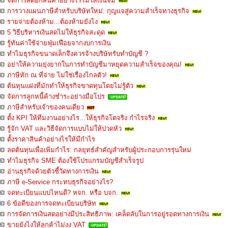
จัดการสต๊อกสินค้าอย่างไรไม่ให้เงินจม
การวางแผนภาษีสำหรับบริษัทใหม่: กุญแจสู่ความสำเร็จทางธุรกิจ
รายจ่ายต้องห้าม...ต้องห้ามยังไง
5 วิธีบริหารเงินสดไม่ให้ธุรกิจสะดุด
รู้ทันค่าใช้จ่ายฟุ่มเฟือยจากงบการเงิน
ทำไมธุรกิจขนาดเล็กจึงควรจ้างบริษัทรับทำบัญชี ?
อย่าให้ความยุ่งยากในการทำบัญชีมาหยุดความสำเร็จของคุณ!
ภาษีหัก ณ ที่จ่าย ไม่ใช่เรื่องไกลตัว!
ต้นทุนแฝงที่มักทำให้ธุรกิจขาดทุนโดยไม่รู้ตัว
จัดการลูกหนี้ค้างชำระอย่างมือโปร
ภาษีสำหรับเจ้าของคนเดียว
ตั้ง KPI ให้ทีมงานอย่างไร...ให้ธุรกิจโตจริง กำไรจริง
รู้จัก VAT และวิธีจัดการแบบไม่ให้ปวดหัว
ตั้งราคาสินค้าอย่างไรให้มีกำไร
ลดต้นทุนเพื่อเพิ่มกำไร: กลยุทธ์สำคัญสำหรับผู้ประกอบการรุ่นใหม่
ทำไมธุรกิจ SME ต้องใช้โปรแกรมบัญชีสำเร็จรูป
อ่านธุรกิจด้วยตัวชี้วัดทางการเงิน
ภาษี e-Service กระทบธุรกิจอย่างไร?
จดทะเบียนแบบไหนดี? หจก. หรือ บจก.
6 ข้อดีของการจดทะเบียนบริษัท
การจัดการเงินสดอย่างมีประสิทธิภาพ: เคล็ดลับในการอยู่รอดทางการเงิน
ขายยังไงให้ลูกค้าไม่งง VAT