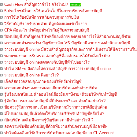
Cash Flow สำคัญกว่ากำไร จริงไหม?
5 ประโยชน์ในการใช้เทคโนโลยีในการบริหารจัดการบัญชี
การใช้เครื่องบันทึกการเก็บควบคุมการรับเงิน
วิธีทำบัญชีรายรับรายจ่าย ที่ถูกต้องและเข้าใจง่าย
CPA คืออะไร สำคัญอย่างไรกับผู้รับตรวจสอบบัญชี
ปิดงบบัญชี สำคัญต่อบริษัทหรือองค์กรของคุณอย่างไรให้สำนักงานบัญชีช่วย
ความแตกต่างระหว่าง บัญชีการเงิน VS บัญชีภาษีอากร ของสำนักงานบัญชี
วางระบบบัญชี online มีส่วนสำคัญต่อธุรกิจและการดำเนินงานให้มีความราบรื่น
ขอบเขตงานการรับตรวจสอบบัญชีที่องค์กรควรได้รับมีอะไรบ้าง
วางระบบบัญชี onlineแตกต่างกับบัญชีทั่วไปอย่างไร
ทำไม SMEs ถึงต้องให้ความสำคัญกับการวางระบบบัญชี online
วางระบบบัญชี online ดีอย่างไร?
เช็คลิสตรวจสอบคุณภาพของบริษัทรับทำบัญชี
ความแตกต่างของการจดทะเบียนบริษัทเองกับจ้างบริษัท
รู้หรือเปล่าเป็นแม่ค้าออนไลน์ต้องยื่นภาษีง่ายๆด้วยบริษัทรับทำบัญชี
รู้จักกับการตรวจสอบบัญชี มีกี่ประเภท? แตกต่างกันอย่างไร?
ข้อควรรู้ในการจดทะเบียนบริษัทหากมีชาวต่างชาติถือหุ้นด้วย
มีโปรแกรมบัญชีแล้วต้องใช้บริการบริษัทรับทำบัญชีหรือไม่?
เปิดบริษัท แต่ไม่มีความรู้บัญชีและภาษีทำอย่างไรดี ?
ลดความซับซ้อนด้านบัญชีด้วยทีมงานสำนักงานบัญชีมืออาชีพ
ทำไมต้องเลือกใช้บริการบริษัทรับตรวจสอบบัญชีจาก CL Account