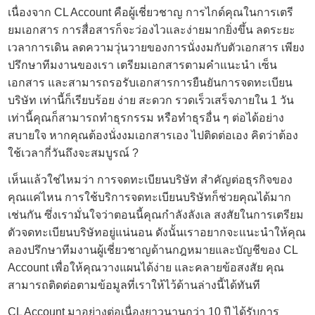
เนื่องจาก CL Account คือผู้เชี่ยวชาญ การไกด์คุณในการเตรี
ยมเอกสาร การสื่อสารก็จะว่องไวและง่ายมากยิ่งขึ้น ลดระยะ
เวลาการเดิน ลดความวุ่นวายของการนั่งงมกับตัวเอกสาร เพียง
ปรึกษาทีมงานของเรา เตรียมเอกสารตามคำแนะนำ เซ็น
เอกสาร และสามารถรอรับเอกสารการยืนยันการ
จดทะเบียน
บริษัท
เท่านี้ก็เรียบร้อย ง่าย สะดวก รวดเร็วเสร็จภายใน 1 วัน
เท่านี้คุณก็สามารถทำธุรกรรม หรือทำธุรอื่น ๆ ต่อได้อย่าง
สบายใจ หากคุณต้องนั่งงมเอกสารเอง ไปติดต่อเอง คิดว่าต้อง
ใช้เวลากี่วันถึงจะสมบูรณ์ ?
เห็นแล้วใช่ไหมว่า การจดทะเบียนบริษัท สำคัญต่อธุรกิจของ
คุณแค่ไหน การใช้
บริการจดทะเบียนบริษัท
ก็ช่วยคุณได้มาก
เช่นกัน ซึ่งเรามั่นใจว่าตอนนี้คุณกำลังลังเล สงสัยในการเตรียม
ตัวจดทะเบียนบริษัทอยู่แน่นอน ดังนั้นเราอยากจะแนะนำให้คุณ
ลองปรึกษาทีมงานผู้เชี่ยวชาญด้านกฎหมายและบัญชีของ CL
Account เพื่อให้คุณวางแผนได้ง่าย และคลายข้อสงสัย คุณ
สามารถติดต่อตามข้อมูลที่เราให้ไว้ด้านล่างนี้ได้ทันที
CL Account มาอย่างต่อเนื่องยาวนานกว่า 10 ปี ได้รับการ