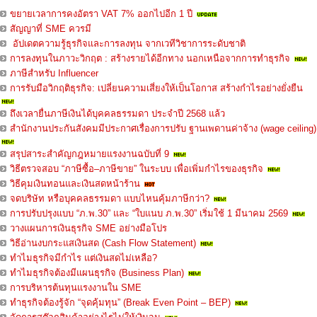
ขยายเวลาการคงอัตรา VAT 7% ออกไปอีก 1 ปี
สัญญาที่ SME ควรมี
อัปเดตความรู้ธุรกิจและการลงทุน จากเวทีวิชาการระดับชาติ
การลงทุนในภาวะวิกฤต : สร้างรายได้อีกทาง นอกเหนือจากการทำธุรกิจ
ภาษีสำหรับ Influencer
การรับมือวิกฤติธุรกิจ: เปลี่ยนความเสี่ยงให้เป็นโอกาส สร้างกำไรอย่างยั่งยืน
ถึงเวลายื่นภาษีเงินได้บุคคลธรรมดา ประจำปี 2568 แล้ว
สำนักงานประกันสังคมมีประกาศเรื่องการปรับ ฐานเพดานค่าจ้าง (wage ceiling)
สรุปสาระสำคัญกฎหมายแรงงานฉบับที่ 9
วิธีตรวจสอบ “ภาษีซื้อ–ภาษีขาย” ในระบบ เพื่อเพิ่มกำไรของธุรกิจ
วิธีคุมเงินทอนและเงินสดหน้าร้าน
จดบริษัท หรือบุคคลธรรมดา แบบไหนคุ้มภาษีกว่า?
การปรับปรุงแบบ “ภ.พ.30” และ “ใบแนบ ภ.พ.30” เริ่มใช้ 1 มีนาคม 2569
วางแผนการเงินธุรกิจ SME อย่างมือโปร
วิธีอ่านงบกระแสเงินสด (Cash Flow Statement)
ทำไมธุรกิจมีกำไร แต่เงินสดไม่เหลือ?
ทำไมธุรกิจต้องมีแผนธุรกิจ (Business Plan)
การบริหารต้นทุนแรงงานใน SME
ทำธุรกิจต้องรู้จัก “จุดคุ้มทุน” (Break Even Point – BEP)