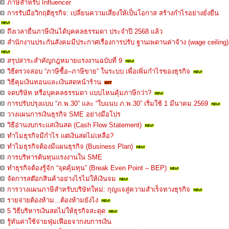
ภาษีสำหรับ Influencer
การรับมือวิกฤติธุรกิจ: เปลี่ยนความเสี่ยงให้เป็นโอกาส สร้างกำไรอย่างยั่งยืน
ถึงเวลายื่นภาษีเงินได้บุคคลธรรมดา ประจำปี 2568 แล้ว
สำนักงานประกันสังคมมีประกาศเรื่องการปรับ ฐานเพดานค่าจ้าง (wage ceiling)
สรุปสาระสำคัญกฎหมายแรงงานฉบับที่ 9
วิธีตรวจสอบ “ภาษีซื้อ–ภาษีขาย” ในระบบ เพื่อเพิ่มกำไรของธุรกิจ
วิธีคุมเงินทอนและเงินสดหน้าร้าน
จดบริษัท หรือบุคคลธรรมดา แบบไหนคุ้มภาษีกว่า?
การปรับปรุงแบบ “ภ.พ.30” และ “ใบแนบ ภ.พ.30” เริ่มใช้ 1 มีนาคม 2569
วางแผนการเงินธุรกิจ SME อย่างมือโปร
วิธีอ่านงบกระแสเงินสด (Cash Flow Statement)
ทำไมธุรกิจมีกำไร แต่เงินสดไม่เหลือ?
ทำไมธุรกิจต้องมีแผนธุรกิจ (Business Plan)
การบริหารต้นทุนแรงงานใน SME
ทำธุรกิจต้องรู้จัก “จุดคุ้มทุน” (Break Even Point – BEP)
จัดการสต๊อกสินค้าอย่างไรไม่ให้เงินจม
การวางแผนภาษีสำหรับบริษัทใหม่: กุญแจสู่ความสำเร็จทางธุรกิจ
รายจ่ายต้องห้าม...ต้องห้ามยังไง
5 วิธีบริหารเงินสดไม่ให้ธุรกิจสะดุด
รู้ทันค่าใช้จ่ายฟุ่มเฟือยจากงบการเงิน