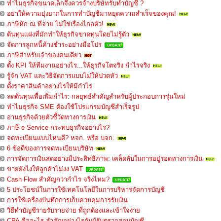
ทำไมธุรกิจขนาดเล็กจึงควรจ้างบริษัทรับทำบัญชี ?
อย่าให้ความยุ่งยากในการทำบัญชีมาหยุดความสำเร็จของคุณ!
ภาษีหัก ณ ที่จ่าย ไม่ใช่เรื่องไกลตัว!
ต้นทุนแฝงที่มักทำให้ธุรกิจขาดทุนโดยไม่รู้ตัว
จัดการลูกหนี้ค้างชำระอย่างมือโปร
ภาษีสำหรับเจ้าของคนเดียว
ตั้ง KPI ให้ทีมงานอย่างไร...ให้ธุรกิจโตจริง กำไรจริง
รู้จัก VAT และวิธีจัดการแบบไม่ให้ปวดหัว
ตั้งราคาสินค้าอย่างไรให้มีกำไร
ลดต้นทุนเพื่อเพิ่มกำไร: กลยุทธ์สำคัญสำหรับผู้ประกอบการรุ่นใหม่
ทำไมธุรกิจ SME ต้องใช้โปรแกรมบัญชีสำเร็จรูป
อ่านธุรกิจด้วยตัวชี้วัดทางการเงิน
ภาษี e-Service กระทบธุรกิจอย่างไร?
จดทะเบียนแบบไหนดี? หจก. หรือ บจก.
6 ข้อดีของการจดทะเบียนบริษัท
การจัดการเงินสดอย่างมีประสิทธิภาพ: เคล็ดลับในการอยู่รอดทางการเงิน
ขายยังไงให้ลูกค้าไม่งง VAT
Cash Flow สำคัญกว่ากำไร จริงไหม?
5 ประโยชน์ในการใช้เทคโนโลยีในการบริหารจัดการบัญชี
การใช้เครื่องบันทึกการเก็บควบคุมการรับเงิน
วิธีทำบัญชีรายรับรายจ่าย ที่ถูกต้องและเข้าใจง่าย
CPA คืออะไร สำคัญอย่างไรกับผู้รับตรวจสอบบัญชี