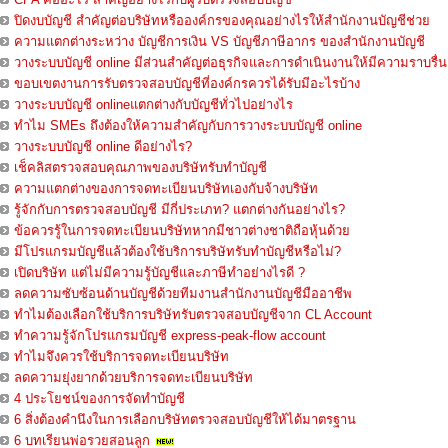
ปิดงบบัญชี สำคัญต่อบริษัทหรือองค์กรของคุณอย่างไรให้สำนักงานบัญชีช่วย
ความแตกต่างระหว่าง บัญชีการเงิน VS บัญชีภาษีอากร ของสำนักงานบัญชี
วางระบบบัญชี online มีส่วนสำคัญต่อธุรกิจและการดำเนินงานให้มีความราบรื่น
ขอบเขตงานการรับตรวจสอบบัญชีที่องค์กรควรได้รับมีอะไรบ้าง
วางระบบบัญชี onlineแตกต่างกับบัญชีทั่วไปอย่างไร
ทำไม SMEs ถึงต้องให้ความสำคัญกับการวางระบบบัญชี online
วางระบบบัญชี online ดีอย่างไร?
เช็คลิสตรวจสอบคุณภาพของบริษัทรับทำบัญชี
ความแตกต่างของการจดทะเบียนบริษัทเองกับจ้างบริษัท
รู้จักกับการตรวจสอบบัญชี มีกี่ประเภท? แตกต่างกันอย่างไร?
ข้อควรรู้ในการจดทะเบียนบริษัทหากมีชาวต่างชาติถือหุ้นด้วย
มีโปรแกรมบัญชีแล้วต้องใช้บริการบริษัทรับทำบัญชีหรือไม่?
เปิดบริษัท แต่ไม่มีความรู้บัญชีและภาษีทำอย่างไรดี ?
ลดความซับซ้อนด้านบัญชีด้วยทีมงานสำนักงานบัญชีมืออาชีพ
ทำไมต้องเลือกใช้บริการบริษัทรับตรวจสอบบัญชีจาก CL Account
ทำความรู้จักโปรแกรมบัญชี express-peak-flow account
ทำไมจึงควรใช้บริการจดทะเบียนบริษัท
ลดความยุ่งยากด้วยบริการจดทะเบียนบริษัท
4 ประโยชน์ของการจัดทำบัญชี
6 สิ่งต้องคำนึงในการเลือกบริษัทตรวจสอบบัญชีให้ได้มาตรฐาน
6 บทเรียนพ่อรวยสอนลูก