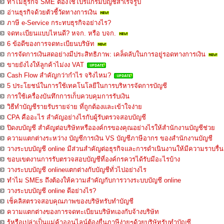
ทำไมธุรกิจ SME ต้องใช้โปรแกรมบัญชีสำเร็จรูป
อ่านธุรกิจด้วยตัวชี้วัดทางการเงิน
ภาษี e-Service กระทบธุรกิจอย่างไร?
จดทะเบียนแบบไหนดี? หจก. หรือ บจก.
6 ข้อดีของการจดทะเบียนบริษัท
การจัดการเงินสดอย่างมีประสิทธิภาพ: เคล็ดลับในการอยู่รอดทางการเงิน
ขายยังไงให้ลูกค้าไม่งง VAT
Cash Flow สำคัญกว่ากำไร จริงไหม?
5 ประโยชน์ในการใช้เทคโนโลยีในการบริหารจัดการบัญชี
การใช้เครื่องบันทึกการเก็บควบคุมการรับเงิน
วิธีทำบัญชีรายรับรายจ่าย ที่ถูกต้องและเข้าใจง่าย
CPA คืออะไร สำคัญอย่างไรกับผู้รับตรวจสอบบัญชี
ปิดงบบัญชี สำคัญต่อบริษัทหรือองค์กรของคุณอย่างไรให้สำนักงานบัญชีช่วย
ความแตกต่างระหว่าง บัญชีการเงิน VS บัญชีภาษีอากร ของสำนักงานบัญชี
วางระบบบัญชี online มีส่วนสำคัญต่อธุรกิจและการดำเนินงานให้มีความราบรื่น
ขอบเขตงานการรับตรวจสอบบัญชีที่องค์กรควรได้รับมีอะไรบ้าง
วางระบบบัญชี onlineแตกต่างกับบัญชีทั่วไปอย่างไร
ทำไม SMEs ถึงต้องให้ความสำคัญกับการวางระบบบัญชี online
วางระบบบัญชี online ดีอย่างไร?
เช็คลิสตรวจสอบคุณภาพของบริษัทรับทำบัญชี
ความแตกต่างของการจดทะเบียนบริษัทเองกับจ้างบริษัท
รู้หรือเปล่าเป็นแม่ค้าออนไลน์ต้องยื่นภาษีง่ายๆด้วยบริษัทรับทำบัญชี