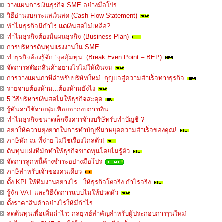
วางแผนการเงินธุรกิจ SME อย่างมือโปร
วิธีอ่านงบกระแสเงินสด (Cash Flow Statement)
ทำไมธุรกิจมีกำไร แต่เงินสดไม่เหลือ?
ทำไมธุรกิจต้องมีแผนธุรกิจ (Business Plan)
การบริหารต้นทุนแรงงานใน SME
ทำธุรกิจต้องรู้จัก “จุดคุ้มทุน” (Break Even Point – BEP)
จัดการสต๊อกสินค้าอย่างไรไม่ให้เงินจม
การวางแผนภาษีสำหรับบริษัทใหม่: กุญแจสู่ความสำเร็จทางธุรกิจ
รายจ่ายต้องห้าม...ต้องห้ามยังไง
5 วิธีบริหารเงินสดไม่ให้ธุรกิจสะดุด
รู้ทันค่าใช้จ่ายฟุ่มเฟือยจากงบการเงิน
ทำไมธุรกิจขนาดเล็กจึงควรจ้างบริษัทรับทำบัญชี ?
อย่าให้ความยุ่งยากในการทำบัญชีมาหยุดความสำเร็จของคุณ!
ภาษีหัก ณ ที่จ่าย ไม่ใช่เรื่องไกลตัว!
ต้นทุนแฝงที่มักทำให้ธุรกิจขาดทุนโดยไม่รู้ตัว
จัดการลูกหนี้ค้างชำระอย่างมือโปร
ภาษีสำหรับเจ้าของคนเดียว
ตั้ง KPI ให้ทีมงานอย่างไร...ให้ธุรกิจโตจริง กำไรจริง
รู้จัก VAT และวิธีจัดการแบบไม่ให้ปวดหัว
ตั้งราคาสินค้าอย่างไรให้มีกำไร
ลดต้นทุนเพื่อเพิ่มกำไร: กลยุทธ์สำคัญสำหรับผู้ประกอบการรุ่นใหม่