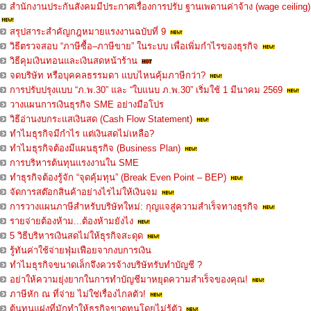
สำนักงานประกันสังคมมีประกาศเรื่องการปรับ ฐานเพดานค่าจ้าง (wage ceiling)
สรุปสาระสำคัญกฎหมายแรงงานฉบับที่ 9
วิธีตรวจสอบ “ภาษีซื้อ–ภาษีขาย” ในระบบ เพื่อเพิ่มกำไรของธุรกิจ
วิธีคุมเงินทอนและเงินสดหน้าร้าน
จดบริษัท หรือบุคคลธรรมดา แบบไหนคุ้มภาษีกว่า?
การปรับปรุงแบบ “ภ.พ.30” และ “ใบแนบ ภ.พ.30” เริ่มใช้ 1 มีนาคม 2569
วางแผนการเงินธุรกิจ SME อย่างมือโปร
วิธีอ่านงบกระแสเงินสด (Cash Flow Statement)
ทำไมธุรกิจมีกำไร แต่เงินสดไม่เหลือ?
ทำไมธุรกิจต้องมีแผนธุรกิจ (Business Plan)
การบริหารต้นทุนแรงงานใน SME
ทำธุรกิจต้องรู้จัก “จุดคุ้มทุน” (Break Even Point – BEP)
จัดการสต๊อกสินค้าอย่างไรไม่ให้เงินจม
การวางแผนภาษีสำหรับบริษัทใหม่: กุญแจสู่ความสำเร็จทางธุรกิจ
รายจ่ายต้องห้าม...ต้องห้ามยังไง
5 วิธีบริหารเงินสดไม่ให้ธุรกิจสะดุด
รู้ทันค่าใช้จ่ายฟุ่มเฟือยจากงบการเงิน
ทำไมธุรกิจขนาดเล็กจึงควรจ้างบริษัทรับทำบัญชี ?
อย่าให้ความยุ่งยากในการทำบัญชีมาหยุดความสำเร็จของคุณ!
ภาษีหัก ณ ที่จ่าย ไม่ใช่เรื่องไกลตัว!
ต้นทุนแฝงที่มักทำให้ธุรกิจขาดทุนโดยไม่รู้ตัว