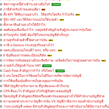
จัดการลูกหนี้ค้างชำระอย่างมือโปร
ภาษีสำหรับเจ้าของคนเดียว
ตั้ง KPI ให้ทีมงานอย่างไร...ให้ธุรกิจโตจริง กำไรจริง
รู้จัก VAT และวิธีจัดการแบบไม่ให้ปวดหัว
ตั้งราคาสินค้าอย่างไรให้มีกำไร
ลดต้นทุนเพื่อเพิ่มกำไร: กลยุทธ์สำคัญสำหรับผู้ประกอบการรุ่นใหม่
ทำไมธุรกิจ SME ต้องใช้โปรแกรมบัญชีสำเร็จรูป
อ่านธุรกิจด้วยตัวชี้วัดทางการเงิน
ภาษี e-Service กระทบธุรกิจอย่างไร?
จดทะเบียนแบบไหนดี? หจก. หรือ บจก.
6 ข้อดีของการจดทะเบียนบริษัท
การจัดการเงินสดอย่างมีประสิทธิภาพ: เคล็ดลับในการอยู่รอดทางการเงิน
ขายยังไงให้ลูกค้าไม่งง VAT
Cash Flow สำคัญกว่ากำไร จริงไหม?
5 ประโยชน์ในการใช้เทคโนโลยีในการบริหารจัดการบัญชี
การใช้เครื่องบันทึกการเก็บควบคุมการรับเงิน
วิธีทำบัญชีรายรับรายจ่าย ที่ถูกต้องและเข้าใจง่าย
CPA คืออะไร สำคัญอย่างไรกับผู้รับตรวจสอบบัญชี
ปิดงบบัญชี สำคัญต่อบริษัทหรือองค์กรของคุณอย่างไรให้สำนักงานบัญชีช่วย
ความแตกต่างระหว่าง บัญชีการเงิน VS บัญชีภาษีอากร ของสำนักงานบัญชี
วางระบบบัญชี online มีส่วนสำคัญต่อธุรกิจและการดำเนินงานให้มีความราบรื่น