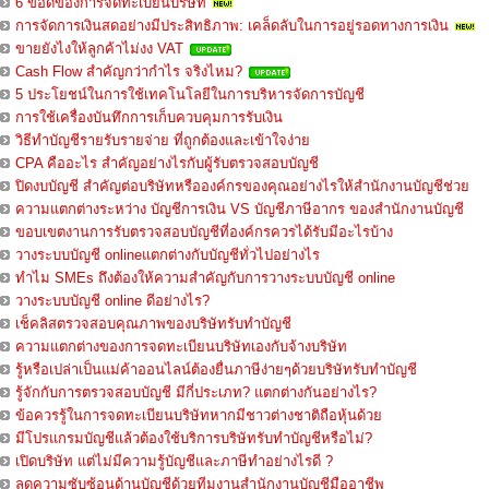
6 ข้อดีของการจดทะเบียนบริษัท
การจัดการเงินสดอย่างมีประสิทธิภาพ: เคล็ดลับในการอยู่รอดทางการเงิน
ขายยังไงให้ลูกค้าไม่งง VAT
Cash Flow สำคัญกว่ากำไร จริงไหม?
5 ประโยชน์ในการใช้เทคโนโลยีในการบริหารจัดการบัญชี
การใช้เครื่องบันทึกการเก็บควบคุมการรับเงิน
วิธีทำบัญชีรายรับรายจ่าย ที่ถูกต้องและเข้าใจง่าย
CPA คืออะไร สำคัญอย่างไรกับผู้รับตรวจสอบบัญชี
ปิดงบบัญชี สำคัญต่อบริษัทหรือองค์กรของคุณอย่างไรให้สำนักงานบัญชีช่วย
ความแตกต่างระหว่าง บัญชีการเงิน VS บัญชีภาษีอากร ของสำนักงานบัญชี
ขอบเขตงานการรับตรวจสอบบัญชีที่องค์กรควรได้รับมีอะไรบ้าง
วางระบบบัญชี onlineแตกต่างกับบัญชีทั่วไปอย่างไร
ทำไม SMEs ถึงต้องให้ความสำคัญกับการวางระบบบัญชี online
วางระบบบัญชี online ดีอย่างไร?
เช็คลิสตรวจสอบคุณภาพของบริษัทรับทำบัญชี
ความแตกต่างของการจดทะเบียนบริษัทเองกับจ้างบริษัท
รู้หรือเปล่าเป็นแม่ค้าออนไลน์ต้องยื่นภาษีง่ายๆด้วยบริษัทรับทำบัญชี
รู้จักกับการตรวจสอบบัญชี มีกี่ประเภท? แตกต่างกันอย่างไร?
ข้อควรรู้ในการจดทะเบียนบริษัทหากมีชาวต่างชาติถือหุ้นด้วย
มีโปรแกรมบัญชีแล้วต้องใช้บริการบริษัทรับทำบัญชีหรือไม่?
เปิดบริษัท แต่ไม่มีความรู้บัญชีและภาษีทำอย่างไรดี ?
ลดความซับซ้อนด้านบัญชีด้วยทีมงานสำนักงานบัญชีมืออาชีพ