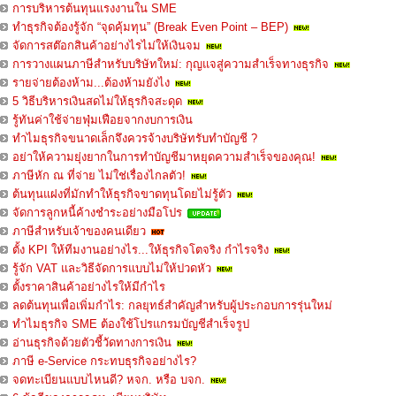
การบริหารต้นทุนแรงงานใน SME
ทำธุรกิจต้องรู้จัก “จุดคุ้มทุน” (Break Even Point – BEP)
จัดการสต๊อกสินค้าอย่างไรไม่ให้เงินจม
การวางแผนภาษีสำหรับบริษัทใหม่: กุญแจสู่ความสำเร็จทางธุรกิจ
รายจ่ายต้องห้าม...ต้องห้ามยังไง
5 วิธีบริหารเงินสดไม่ให้ธุรกิจสะดุด
รู้ทันค่าใช้จ่ายฟุ่มเฟือยจากงบการเงิน
ทำไมธุรกิจขนาดเล็กจึงควรจ้างบริษัทรับทำบัญชี ?
อย่าให้ความยุ่งยากในการทำบัญชีมาหยุดความสำเร็จของคุณ!
ภาษีหัก ณ ที่จ่าย ไม่ใช่เรื่องไกลตัว!
ต้นทุนแฝงที่มักทำให้ธุรกิจขาดทุนโดยไม่รู้ตัว
จัดการลูกหนี้ค้างชำระอย่างมือโปร
ภาษีสำหรับเจ้าของคนเดียว
ตั้ง KPI ให้ทีมงานอย่างไร...ให้ธุรกิจโตจริง กำไรจริง
รู้จัก VAT และวิธีจัดการแบบไม่ให้ปวดหัว
ตั้งราคาสินค้าอย่างไรให้มีกำไร
ลดต้นทุนเพื่อเพิ่มกำไร: กลยุทธ์สำคัญสำหรับผู้ประกอบการรุ่นใหม่
ทำไมธุรกิจ SME ต้องใช้โปรแกรมบัญชีสำเร็จรูป
อ่านธุรกิจด้วยตัวชี้วัดทางการเงิน
ภาษี e-Service กระทบธุรกิจอย่างไร?
จดทะเบียนแบบไหนดี? หจก. หรือ บจก.