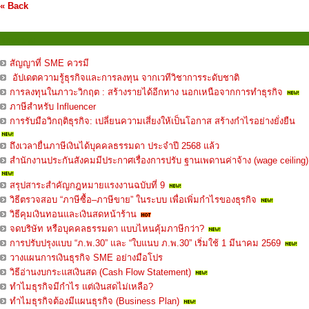
« Back
บทความ
สัญญาที่ SME ควรมี
อัปเดตความรู้ธุรกิจและการลงทุน จากเวทีวิชาการระดับชาติ
การลงทุนในภาวะวิกฤต : สร้างรายได้อีกทาง นอกเหนือจากการทำธุรกิจ
ภาษีสำหรับ Influencer
การรับมือวิกฤติธุรกิจ: เปลี่ยนความเสี่ยงให้เป็นโอกาส สร้างกำไรอย่างยั่งยืน
ถึงเวลายื่นภาษีเงินได้บุคคลธรรมดา ประจำปี 2568 แล้ว
สำนักงานประกันสังคมมีประกาศเรื่องการปรับ ฐานเพดานค่าจ้าง (wage ceiling)
สรุปสาระสำคัญกฎหมายแรงงานฉบับที่ 9
วิธีตรวจสอบ “ภาษีซื้อ–ภาษีขาย” ในระบบ เพื่อเพิ่มกำไรของธุรกิจ
วิธีคุมเงินทอนและเงินสดหน้าร้าน
จดบริษัท หรือบุคคลธรรมดา แบบไหนคุ้มภาษีกว่า?
การปรับปรุงแบบ “ภ.พ.30” และ “ใบแนบ ภ.พ.30” เริ่มใช้ 1 มีนาคม 2569
วางแผนการเงินธุรกิจ SME อย่างมือโปร
วิธีอ่านงบกระแสเงินสด (Cash Flow Statement)
ทำไมธุรกิจมีกำไร แต่เงินสดไม่เหลือ?
ทำไมธุรกิจต้องมีแผนธุรกิจ (Business Plan)