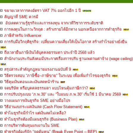
บทความ
ขยายเวลาการคงอัตรา VAT 7% ออกไปอีก 1 ปี
สัญญาที่ SME ควรมี
อัปเดตความรู้ธุรกิจและการลงทุน จากเวทีวิชาการระดับชาติ
การลงทุนในภาวะวิกฤต : สร้างรายได้อีกทาง นอกเหนือจากการทำธุรกิจ
ภาษีสำหรับ Influencer
การรับมือวิกฤติธุรกิจ: เปลี่ยนความเสี่ยงให้เป็นโอกาส สร้างกำไรอย่างยั่งยืน
ถึงเวลายื่นภาษีเงินได้บุคคลธรรมดา ประจำปี 2568 แล้ว
สำนักงานประกันสังคมมีประกาศเรื่องการปรับ ฐานเพดานค่าจ้าง (wage ceiling)
สรุปสาระสำคัญกฎหมายแรงงานฉบับที่ 9
วิธีตรวจสอบ “ภาษีซื้อ–ภาษีขาย” ในระบบ เพื่อเพิ่มกำไรของธุรกิจ
วิธีคุมเงินทอนและเงินสดหน้าร้าน
จดบริษัท หรือบุคคลธรรมดา แบบไหนคุ้มภาษีกว่า?
การปรับปรุงแบบ “ภ.พ.30” และ “ใบแนบ ภ.พ.30” เริ่มใช้ 1 มีนาคม 2569
วางแผนการเงินธุรกิจ SME อย่างมือโปร
วิธีอ่านงบกระแสเงินสด (Cash Flow Statement)
ทำไมธุรกิจมีกำไร แต่เงินสดไม่เหลือ?
ทำไมธุรกิจต้องมีแผนธุรกิจ (Business Plan)
การบริหารต้นทุนแรงงานใน SME
ทำธุรกิจต้องรู้จัก “จุดคุ้มทุน” (Break Even Point – BEP)