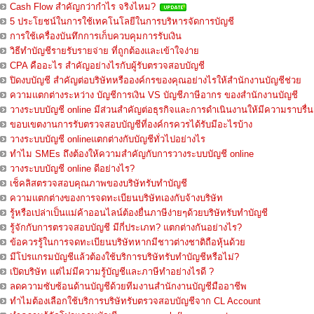
Cash Flow สำคัญกว่ากำไร จริงไหม?
5 ประโยชน์ในการใช้เทคโนโลยีในการบริหารจัดการบัญชี
การใช้เครื่องบันทึกการเก็บควบคุมการรับเงิน
วิธีทำบัญชีรายรับรายจ่าย ที่ถูกต้องและเข้าใจง่าย
CPA คืออะไร สำคัญอย่างไรกับผู้รับตรวจสอบบัญชี
ปิดงบบัญชี สำคัญต่อบริษัทหรือองค์กรของคุณอย่างไรให้สำนักงานบัญชีช่วย
ความแตกต่างระหว่าง บัญชีการเงิน VS บัญชีภาษีอากร ของสำนักงานบัญชี
วางระบบบัญชี online มีส่วนสำคัญต่อธุรกิจและการดำเนินงานให้มีความราบรื่น
ขอบเขตงานการรับตรวจสอบบัญชีที่องค์กรควรได้รับมีอะไรบ้าง
วางระบบบัญชี onlineแตกต่างกับบัญชีทั่วไปอย่างไร
ทำไม SMEs ถึงต้องให้ความสำคัญกับการวางระบบบัญชี online
วางระบบบัญชี online ดีอย่างไร?
เช็คลิสตรวจสอบคุณภาพของบริษัทรับทำบัญชี
ความแตกต่างของการจดทะเบียนบริษัทเองกับจ้างบริษัท
รู้หรือเปล่าเป็นแม่ค้าออนไลน์ต้องยื่นภาษีง่ายๆด้วยบริษัทรับทำบัญชี
รู้จักกับการตรวจสอบบัญชี มีกี่ประเภท? แตกต่างกันอย่างไร?
ข้อควรรู้ในการจดทะเบียนบริษัทหากมีชาวต่างชาติถือหุ้นด้วย
มีโปรแกรมบัญชีแล้วต้องใช้บริการบริษัทรับทำบัญชีหรือไม่?
เปิดบริษัท แต่ไม่มีความรู้บัญชีและภาษีทำอย่างไรดี ?
ลดความซับซ้อนด้านบัญชีด้วยทีมงานสำนักงานบัญชีมืออาชีพ
ทำไมต้องเลือกใช้บริการบริษัทรับตรวจสอบบัญชีจาก CL Account