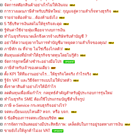
จัดการสต๊อกสินค้าอย่างไรไม่ให้เงินจม
การวางแผนภาษีสำหรับบริษัทใหม่: กุญแจสู่ความสำเร็จทางธุรกิจ
รายจ่ายต้องห้าม...ต้องห้ามยังไง
5 วิธีบริหารเงินสดไม่ให้ธุรกิจสะดุด
รู้ทันค่าใช้จ่ายฟุ่มเฟือยจากงบการเงิน
ทำไมธุรกิจขนาดเล็กจึงควรจ้างบริษัทรับทำบัญชี ?
อย่าให้ความยุ่งยากในการทำบัญชีมาหยุดความสำเร็จของคุณ!
ภาษีหัก ณ ที่จ่าย ไม่ใช่เรื่องไกลตัว!
ต้นทุนแฝงที่มักทำให้ธุรกิจขาดทุนโดยไม่รู้ตัว
จัดการลูกหนี้ค้างชำระอย่างมือโปร
ภาษีสำหรับเจ้าของคนเดียว
ตั้ง KPI ให้ทีมงานอย่างไร...ให้ธุรกิจโตจริง กำไรจริง
รู้จัก VAT และวิธีจัดการแบบไม่ให้ปวดหัว
ตั้งราคาสินค้าอย่างไรให้มีกำไร
ลดต้นทุนเพื่อเพิ่มกำไร: กลยุทธ์สำคัญสำหรับผู้ประกอบการรุ่นใหม่
ทำไมธุรกิจ SME ต้องใช้โปรแกรมบัญชีสำเร็จรูป
ภาษี e-Service กระทบธุรกิจอย่างไร?
จดทะเบียนแบบไหนดี? หจก. หรือ บจก.
6 ข้อดีของการจดทะเบียนบริษัท
การจัดการเงินสดอย่างมีประสิทธิภาพ: เคล็ดลับในการอยู่รอดทางการเงิน
ขายยังไงให้ลูกค้าไม่งง VAT