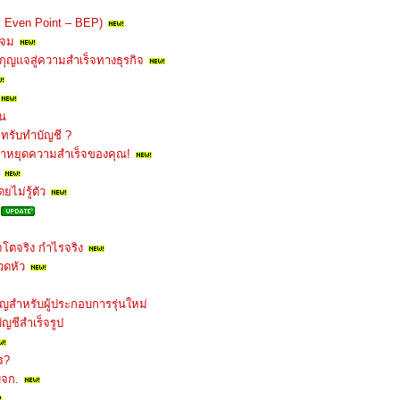
eak Even Point – BEP)
นจม
กุญแจสู่ความสำเร็จทางธุรกิจ
ิน
ัทรับทำบัญชี ?
มาหยุดความสำเร็จของคุณ!
ยไม่รู้ตัว
ิจโตจริง กำไรจริง
วดหัว
คัญสำหรับผู้ประกอบการรุ่นใหม่
ญชีสำเร็จรูป
ร?
บจก.