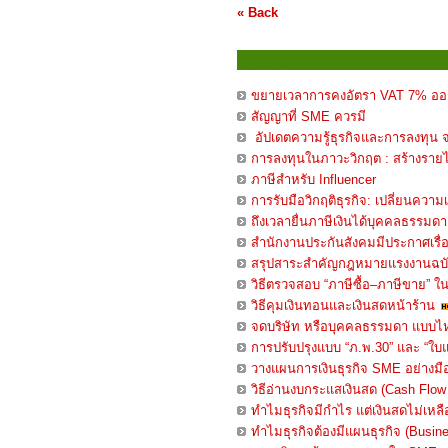
« Back
บทความ
ขยายเวลาการคงอัตรา VAT 7% ออก
สัญญาที่ SME ควรมี
อัปเดตความรู้ธุรกิจและการลงทุน 
การลงทุนในภาวะวิกฤต : สร้างราย
ภาษีสำหรับ Influencer
การรับมือวิกฤติธุรกิจ: เปลี่ยนความเ
ถึงเวลายื่นภาษีเงินได้บุคคลธรรมดา
สำนักงานประกันสังคมมีประกาศเรื่อ
สรุปสาระสำคัญกฎหมายแรงงานฉบับ
วิธีตรวจสอบ “ภาษีซื้อ–ภาษีขาย” ใน
วิธีคุมเงินทอนและเงินสดหน้าร้าน
จดบริษัท หรือบุคคลธรรมดา แบบไห
การปรับปรุงแบบ “ภ.พ.30” และ “ใบแ
วางแผนการเงินธุรกิจ SME อย่างมื
วิธีอ่านงบกระแสเงินสด (Cash Flow
ทำไมธุรกิจมีกำไร แต่เงินสดไม่เหลื
ทำไมธุรกิจต้องมีแผนธุรกิจ (Busin