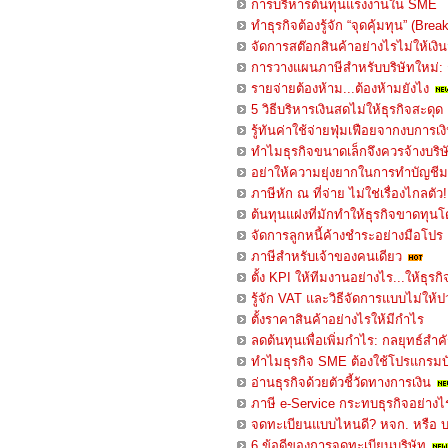
การบริหารต้นทุนแรงงานใน SME
ทำธุรกิจต้องรู้จัก “จุดคุ้มทุน” (Br
จัดการสต๊อกสินค้าอย่างไรไม่ให้เงิ
การวางแผนภาษีสำหรับบริษัทใหม่: 
รายจ่ายต้องห้าม...ต้องห้ามยังไง
5 วิธีบริหารเงินสดไม่ให้ธุรกิจสะดุด
รู้ทันค่าใช้จ่ายฟุ่มเฟือยจากงบการเง
ทำไมธุรกิจขนาดเล็กจึงควรจ้างบริษ
อย่าให้ความยุ่งยากในการทำบัญชี
ภาษีหัก ณ ที่จ่าย ไม่ใช่เรื่องไกลตัว!
ต้นทุนแฝงที่มักทำให้ธุรกิจขาดทุนโด
จัดการลูกหนี้ค้างชำระอย่างมือโปร
ภาษีสำหรับเจ้าของคนเดียว
ตั้ง KPI ให้ทีมงานอย่างไร...ให้ธุรก
รู้จัก VAT และวิธีจัดการแบบไม่ให้ป
ตั้งราคาสินค้าอย่างไรให้มีกำไร
ลดต้นทุนเพื่อเพิ่มกำไร: กลยุทธ์สำ
ทำไมธุรกิจ SME ต้องใช้โปรแกรมบั
อ่านธุรกิจด้วยตัวชี้วัดทางการเงิน
ภาษี e-Service กระทบธุรกิจอย่างไ
จดทะเบียนแบบไหนดี? หจก. หรือ 
6 ข้อดีของการจดทะเบียนบริษัท