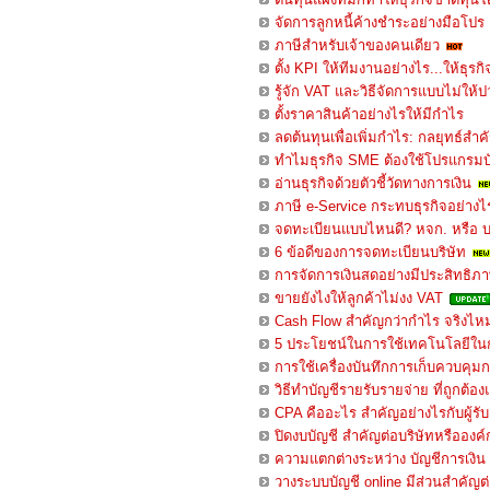
จัดการลูกหนี้ค้างชำระอย่างมือโปร
ภาษีสำหรับเจ้าของคนเดียว
ตั้ง KPI ให้ทีมงานอย่างไร...ให้ธุรก
รู้จัก VAT และวิธีจัดการแบบไม่ให้ป
ตั้งราคาสินค้าอย่างไรให้มีกำไร
ลดต้นทุนเพื่อเพิ่มกำไร: กลยุทธ์สำ
ทำไมธุรกิจ SME ต้องใช้โปรแกรมบั
อ่านธุรกิจด้วยตัวชี้วัดทางการเงิน
ภาษี e-Service กระทบธุรกิจอย่างไ
จดทะเบียนแบบไหนดี? หจก. หรือ 
6 ข้อดีของการจดทะเบียนบริษัท
การจัดการเงินสดอย่างมีประสิทธิภา
ขายยังไงให้ลูกค้าไม่งง VAT
Cash Flow สำคัญกว่ากำไร จริงไห
5 ประโยชน์ในการใช้เทคโนโลยีในก
การใช้เครื่องบันทึกการเก็บควบคุมก
วิธีทำบัญชีรายรับรายจ่าย ที่ถูกต้อง
CPA คืออะไร สำคัญอย่างไรกับผู้ร
ปิดงบบัญชี สำคัญต่อบริษัทหรือองค
ความแตกต่างระหว่าง บัญชีการเงิน
วางระบบบัญชี online มีส่วนสำคัญต