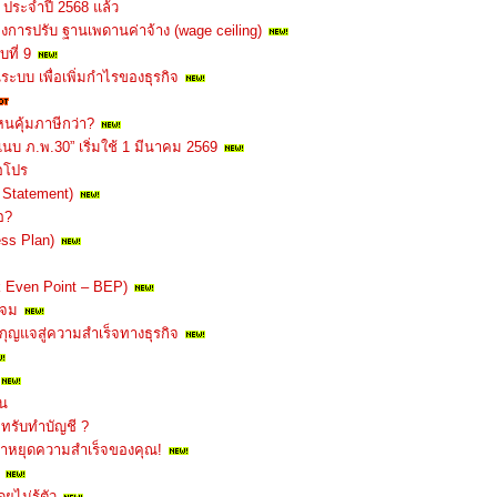
 ประจำปี 2568 แล้ว
งการปรับ ฐานเพดานค่าจ้าง (wage ceiling)
ที่ 9
ระบบ เพื่อเพิ่มกำไรของธุรกิจ
นคุ้มภาษีกว่า?
นบ ภ.พ.30” เริ่มใช้ 1 มีนาคม 2569
อโปร
 Statement)
อ?
ess Plan)
eak Even Point – BEP)
นจม
กุญแจสู่ความสำเร็จทางธุรกิจ
ิน
ัทรับทำบัญชี ?
มาหยุดความสำเร็จของคุณ!
ยไม่รู้ตัว