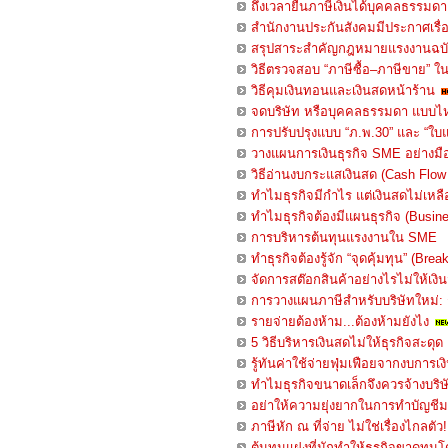
ถึงเวลายื่นภาษีเงินได้บุคคลธรรมดา
สำนักงานประกันสังคมมีประกาศเรื่อ
สรุปสาระสำคัญกฎหมายแรงงานฉบับ
วิธีตรวจสอบ “ภาษีซื้อ–ภาษีขาย” ใน
วิธีคุมเงินทอนและเงินสดหน้าร้าน
จดบริษัท หรือบุคคลธรรมดา แบบไห
การปรับปรุงแบบ “ภ.พ.30” และ “ใบแ
วางแผนการเงินธุรกิจ SME อย่างมื
วิธีอ่านงบกระแสเงินสด (Cash Flow
ทำไมธุรกิจมีกำไร แต่เงินสดไม่เหลื
ทำไมธุรกิจต้องมีแผนธุรกิจ (Busin
การบริหารต้นทุนแรงงานใน SME
ทำธุรกิจต้องรู้จัก “จุดคุ้มทุน” (Br
จัดการสต๊อกสินค้าอย่างไรไม่ให้เงิ
การวางแผนภาษีสำหรับบริษัทใหม่: 
รายจ่ายต้องห้าม...ต้องห้ามยังไง
5 วิธีบริหารเงินสดไม่ให้ธุรกิจสะดุด
รู้ทันค่าใช้จ่ายฟุ่มเฟือยจากงบการเง
ทำไมธุรกิจขนาดเล็กจึงควรจ้างบริษ
อย่าให้ความยุ่งยากในการทำบัญชี
ภาษีหัก ณ ที่จ่าย ไม่ใช่เรื่องไกลตัว!
ต้นทุนแฝงที่มักทำให้ธุรกิจขาดทุนโด