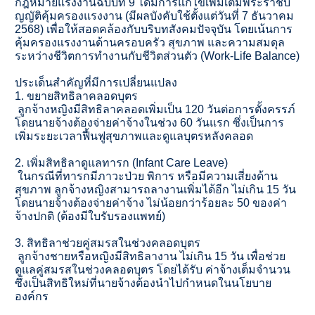
กฎหมายแรงงานฉบับที่ 9 ได้มีการแก้ไขเพิ่มเติมพระราชบั
ญญัติคุ้มครองแรงงาน (มีผลบังคับใช้ตั้งแต่วันที่ 7 ธันวาคม
2568) เพื่อให้สอดคล้องกับบริบทสั
งคมปัจจุบัน โดยเน้นการ
คุ้มครองแรงงานด้
านครอบครัว สุขภาพ และความสมดุล
ระหว่างชีวิ
ตการทำงานกับชีวิตส่วนตัว (Work-Life Balance)
ประเด็นสำคัญที่มีการเปลี่
ยนแปลง
1. ขยายสิทธิลาคลอดบุตร
ลูกจ้างหญิงมีสิทธิลาคลอดเพิ่
มเป็น 120 วันต่อการตั้งครรภ์
โดยนายจ้างต้องจ่ายค่าจ้างในช่
วง 60 วันแรก ซึ่งเป็นการ
เพิ่มระยะเวลาฟื้นฟู
สุขภาพและดูแลบุตรหลังคลอด
2. เพิ่มสิทธิลาดูแลทารก (Infant Care Leave)
ในกรณีที่ทารกมีภาวะป่วย พิการ หรือมีความเสี่ยงด้าน
สุขภาพ ลูกจ้างหญิงสามารถลางานเพิ่มได้
อีก ไม่เกิน 15 วัน
โดยนายจ้างต้องจ่ายค่าจ้าง ไม่น้อยกว่าร้อยละ 50 ของค่า
จ้างปกติ (ต้องมีใบรับรองแพทย์)
3. สิทธิลาช่วยคู่สมรสในช่วงคลอดบุ
ตร
ลูกจ้างชายหรือหญิงมีสิทธิ
ลางาน ไม่เกิน 15 วัน เพื่อช่วย
ดูแลคู่สมรสในช่
วงคลอดบุตร โดยได้รับ ค่าจ้างเต็มจำนวน
ซึ่งเป็นสิทธิใหม่ที่นายจ้างต้
องนำไปกำหนดในนโยบาย
องค์กร