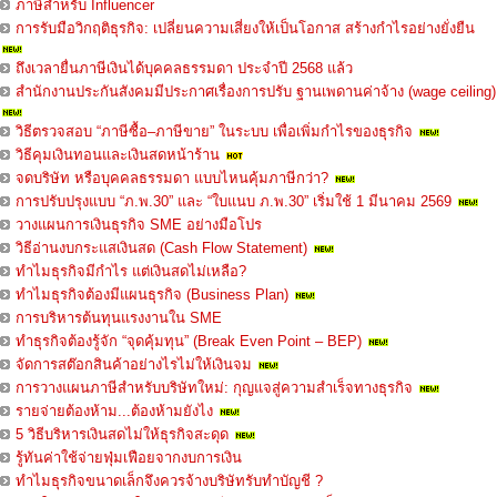
ภาษีสำหรับ Influencer
การรับมือวิกฤติธุรกิจ: เปลี่ยนความเสี่ยงให้เป็นโอกาส สร้างกำไรอย่างยั่งยืน
ถึงเวลายื่นภาษีเงินได้บุคคลธรรมดา ประจำปี 2568 แล้ว
สำนักงานประกันสังคมมีประกาศเรื่องการปรับ ฐานเพดานค่าจ้าง (wage ceiling)
วิธีตรวจสอบ “ภาษีซื้อ–ภาษีขาย” ในระบบ เพื่อเพิ่มกำไรของธุรกิจ
วิธีคุมเงินทอนและเงินสดหน้าร้าน
จดบริษัท หรือบุคคลธรรมดา แบบไหนคุ้มภาษีกว่า?
การปรับปรุงแบบ “ภ.พ.30” และ “ใบแนบ ภ.พ.30” เริ่มใช้ 1 มีนาคม 2569
วางแผนการเงินธุรกิจ SME อย่างมือโปร
วิธีอ่านงบกระแสเงินสด (Cash Flow Statement)
ทำไมธุรกิจมีกำไร แต่เงินสดไม่เหลือ?
ทำไมธุรกิจต้องมีแผนธุรกิจ (Business Plan)
การบริหารต้นทุนแรงงานใน SME
ทำธุรกิจต้องรู้จัก “จุดคุ้มทุน” (Break Even Point – BEP)
จัดการสต๊อกสินค้าอย่างไรไม่ให้เงินจม
การวางแผนภาษีสำหรับบริษัทใหม่: กุญแจสู่ความสำเร็จทางธุรกิจ
รายจ่ายต้องห้าม...ต้องห้ามยังไง
5 วิธีบริหารเงินสดไม่ให้ธุรกิจสะดุด
รู้ทันค่าใช้จ่ายฟุ่มเฟือยจากงบการเงิน
ทำไมธุรกิจขนาดเล็กจึงควรจ้างบริษัทรับทำบัญชี ?