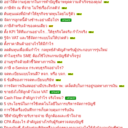
อย่าให้ความยุ่งยากในการทำบัญชีมาหยุดความสำเร็จของคุณ!
ภาษีหัก ณ ที่จ่าย ไม่ใช่เรื่องไกลตัว!
ต้นทุนแฝงที่มักทำให้ธุรกิจขาดทุนโดยไม่รู้ตัว
จัดการลูกหนี้ค้างชำระอย่างมือโปร
ภาษีสำหรับเจ้าของคนเดียว
ตั้ง KPI ให้ทีมงานอย่างไร...ให้ธุรกิจโตจริง กำไรจริง
รู้จัก VAT และวิธีจัดการแบบไม่ให้ปวดหัว
ตั้งราคาสินค้าอย่างไรให้มีกำไร
ลดต้นทุนเพื่อเพิ่มกำไร: กลยุทธ์สำคัญสำหรับผู้ประกอบการรุ่นใหม่
ทำไมธุรกิจ SME ต้องใช้โปรแกรมบัญชีสำเร็จรูป
อ่านธุรกิจด้วยตัวชี้วัดทางการเงิน
ภาษี e-Service กระทบธุรกิจอย่างไร?
จดทะเบียนแบบไหนดี? หจก. หรือ บจก.
6 ข้อดีของการจดทะเบียนบริษัท
การจัดการเงินสดอย่างมีประสิทธิภาพ: เคล็ดลับในการอยู่รอดทางการเงิน
ขายยังไงให้ลูกค้าไม่งง VAT
Cash Flow สำคัญกว่ากำไร จริงไหม?
5 ประโยชน์ในการใช้เทคโนโลยีในการบริหารจัดการบัญชี
การใช้เครื่องบันทึกการเก็บควบคุมการรับเงิน
วิธีทำบัญชีรายรับรายจ่าย ที่ถูกต้องและเข้าใจง่าย
CPA คืออะไร สำคัญอย่างไรกับผู้รับตรวจสอบบัญชี
ปิดงบบัญชี สำคัญต่อบริษัทหรือองค์กรของคุณอย่างไรให้สำนักงานบัญชีช่วย