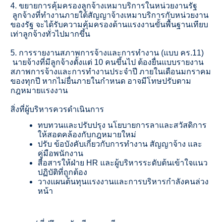
4. ขยายการคุ้มครองลูกจ้างเหมาบริ
การในหน่วยงานรัฐ
ลูกจ้างที่ทำงานภายใต้สัญญาจ้
างเหมาบริการกับหน่วยงาน
ของรัฐ จะได้รับความคุ้มครองด้
านแรงงานขั้นพื้นฐานเทียบ
เท่าลู
กจ้างทั่วไปมากขึ้น
5. การรายงานสภาพการจ้
างและการทำงาน (แบบ คร.11)
นายจ้างที่มีลูกจ้างตั้งแต่ 10 คนขึ้นไป ต้องยื่นแบบรายงาน
สภาพการจ้
างและการทำงานประจำปี ภายในเดือนมกราคม
ของทุกปี หากไม่ยื่นภายในกำหนด อาจมีโทษปรับตาม
กฎหมายแรงงาน
สิ่งที่ผู้บริหารควรดำเนินการ
ทบทวนและปรับปรุง นโยบายการลาและสวัสดิการ
ให้สอดคล้องกับกฎหมายใหม่
ปรับ ข้อบังคับเกี่ยวกับการทำงาน สัญญาจ้าง และ
คู่มือพนักงาน
สื่อสารให้ฝ่าย HR และผู้บริหารระดับต้นเข้
าใจแนว
ปฏิบัติที่ถูกต้อง
วางแผนต้นทุนแรงงานและการบริ
หารกำลังคนล่วง
หน้า