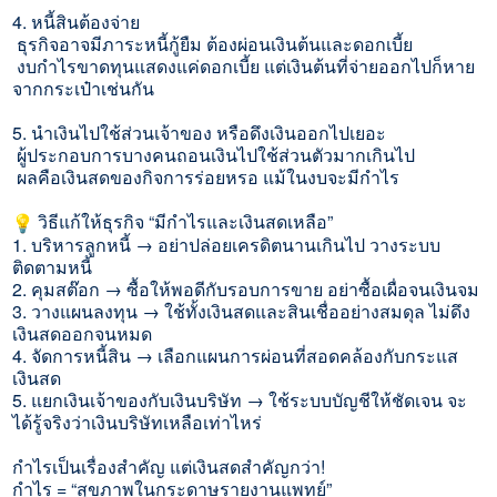
4. หนี้สินต้องจ่าย
ธุรกิจอาจมีภาระหนี้กู้ยืม ต้องผ่อนเงินต้นและดอกเบี้ย
งบกำไรขาดทุนแสดงแค่ดอกเบี้ย แต่เงินต้นที่จ่ายออกไปก็
หาย
จากกระเป๋าเช่นกัน
5. นำเงินไปใช้ส่วนเจ้าของ หรือดึงเงินออกไปเยอะ
ผู้ประกอบการบางคนถอนเงินไปใช้
ส่วนตัวมากเกินไป
ผลคือเงินสดของกิจการร่อยหรอ แม้ในงบจะมีกำไร
วิธีแก้ให้ธุรกิจ “มีกำไรและเงินสดเหลือ”
1. บริหารลูกหนี้ → อย่าปล่อยเครดิตนานเกินไป วางระบบ
ติดตามหนี้
2. คุมสต๊อก → ซื้อให้พอดีกับรอบการขาย อย่าซื้อเผื่อจนเงินจม
3. วางแผนลงทุน → ใช้ทั้งเงินสดและสินเชื่ออย่
างสมดุล ไม่ดึง
เงินสดออกจนหมด
4. จัดการหนี้สิน → เลือกแผนการผ่อนที่สอดคล้องกั
บกระแส
เงินสด
5. แยกเงินเจ้าของกับเงินบริษัท → ใช้ระบบบัญชีให้ชัดเจน จะ
ได้รู้จริงว่าเงินบริษัทเหลื
อเท่าไหร่
กำไรเป็นเรื่องสำคัญ แต่เงินสดสำคัญกว่า!
กำไร = “สุขภาพในกระดาษรายงานแพทย์”