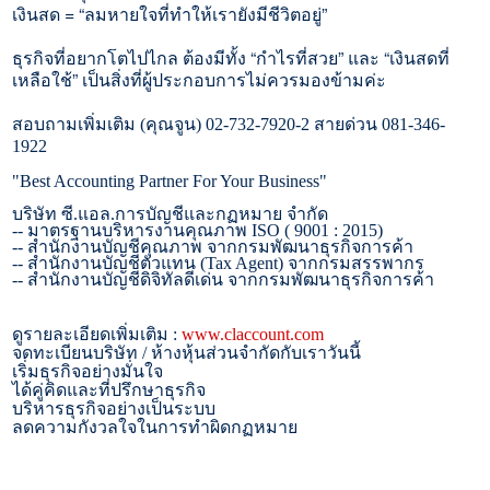
เงินสด = “ลมหายใจที่ทำให้เรายังมีชีวิ
ตอยู่”
ธุรกิจที่อยากโตไปไกล ต้องมีทั้ง “กำไรที่สวย” และ “เงินสดที่
เหลือใช้” เป็นสิ่งที่ผู้ประกอบการไม่
ควรมองข้ามค่ะ
สอบถามเพิ่มเติม (คุณจูน)
02-732-7920-2
สายด่วน
081-346-
1922
"Best Accounting Partner For Your Business"
บริษัท ซี.แอล.การบัญชีและกฏหมาย จำกัด
--
มาตรฐานบริหารงานคุณภาพ
ISO ( 9001 : 2015)
--
สำนักงานบัญชีคุณภาพ จากกรมพัฒนาธุรกิจการค้า
--
สำนักงานบัญชีตัวแทน (
Tax Agent)
จากกรมสรรพากร
--
สำนักงานบัญชีดิจิทัลดีเด่น จากกรมพัฒนาธุรกิจการค้า
ดูรายละเอียดเพิ่มเติม :
www.claccount.com
จดทะเบียนบริษัท / ห้างหุ้นส่วนจำกัดกับเราวันนี้
เริ่มธุรกิจอย่างมั่นใจ
ได้คู่คิดและที่ปรึกษาธุรกิจ
บริหารธุรกิจอย่างเป็นระบบ
ลดความกังวลใจในการทำผิดกฏหมาย