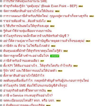
การบริหารต้นทุนแรงงานใน SME
ทำธุรกิจต้องรู้จัก “จุดคุ้มทุน” (Break Even Point – BEP)
จัดการสต๊อกสินค้าอย่างไรไม่ให้เงินจม
การวางแผนภาษีสำหรับบริษัทใหม่: กุญแจสู่ความสำเร็จทางธุรกิจ
รายจ่ายต้องห้าม...ต้องห้ามยังไง
5 วิธีบริหารเงินสดไม่ให้ธุรกิจสะดุด
รู้ทันค่าใช้จ่ายฟุ่มเฟือยจากงบการเงิน
ทำไมธุรกิจขนาดเล็กจึงควรจ้างบริษัทรับทำบัญชี ?
อย่าให้ความยุ่งยากในการทำบัญชีมาหยุดความสำเร็จของคุณ!
ภาษีหัก ณ ที่จ่าย ไม่ใช่เรื่องไกลตัว!
ต้นทุนแฝงที่มักทำให้ธุรกิจขาดทุนโดยไม่รู้ตัว
จัดการลูกหนี้ค้างชำระอย่างมือโปร
ภาษีสำหรับเจ้าของคนเดียว
ตั้ง KPI ให้ทีมงานอย่างไร...ให้ธุรกิจโตจริง กำไรจริง
รู้จัก VAT และวิธีจัดการแบบไม่ให้ปวดหัว
ตั้งราคาสินค้าอย่างไรให้มีกำไร
ลดต้นทุนเพื่อเพิ่มกำไร: กลยุทธ์สำคัญสำหรับผู้ประกอบการรุ่นใหม่
ทำไมธุรกิจ SME ต้องใช้โปรแกรมบัญชีสำเร็จรูป
อ่านธุรกิจด้วยตัวชี้วัดทางการเงิน
ภาษี e-Service กระทบธุรกิจอย่างไร?
จดทะเบียนแบบไหนดี? หจก. หรือ บจก.
6 ข้อดีของการจดทะเบียนบริษัท