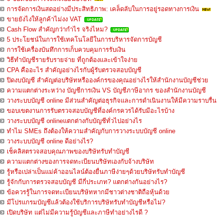
การจัดการเงินสดอย่างมีประสิทธิภาพ: เคล็ดลับในการอยู่รอดทางการเงิน
ขายยังไงให้ลูกค้าไม่งง VAT
Cash Flow สำคัญกว่ากำไร จริงไหม?
5 ประโยชน์ในการใช้เทคโนโลยีในการบริหารจัดการบัญชี
การใช้เครื่องบันทึกการเก็บควบคุมการรับเงิน
วิธีทำบัญชีรายรับรายจ่าย ที่ถูกต้องและเข้าใจง่าย
CPA คืออะไร สำคัญอย่างไรกับผู้รับตรวจสอบบัญชี
ปิดงบบัญชี สำคัญต่อบริษัทหรือองค์กรของคุณอย่างไรให้สำนักงานบัญชีช่วย
ความแตกต่างระหว่าง บัญชีการเงิน VS บัญชีภาษีอากร ของสำนักงานบัญชี
วางระบบบัญชี online มีส่วนสำคัญต่อธุรกิจและการดำเนินงานให้มีความราบรื่น
ขอบเขตงานการรับตรวจสอบบัญชีที่องค์กรควรได้รับมีอะไรบ้าง
วางระบบบัญชี onlineแตกต่างกับบัญชีทั่วไปอย่างไร
ทำไม SMEs ถึงต้องให้ความสำคัญกับการวางระบบบัญชี online
วางระบบบัญชี online ดีอย่างไร?
เช็คลิสตรวจสอบคุณภาพของบริษัทรับทำบัญชี
ความแตกต่างของการจดทะเบียนบริษัทเองกับจ้างบริษัท
รู้หรือเปล่าเป็นแม่ค้าออนไลน์ต้องยื่นภาษีง่ายๆด้วยบริษัทรับทำบัญชี
รู้จักกับการตรวจสอบบัญชี มีกี่ประเภท? แตกต่างกันอย่างไร?
ข้อควรรู้ในการจดทะเบียนบริษัทหากมีชาวต่างชาติถือหุ้นด้วย
มีโปรแกรมบัญชีแล้วต้องใช้บริการบริษัทรับทำบัญชีหรือไม่?
เปิดบริษัท แต่ไม่มีความรู้บัญชีและภาษีทำอย่างไรดี ?