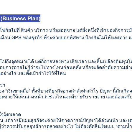
จ (Business Plan)
ฟกัสไปที่ สินค้า บริการ หรือยอดขาย แต่สิ่งหนึ่งที่เจ้าของกิจการมั
ยบเหมือน GPS ของธุรกิจ ที่จะช่วยบอกทิศทาง ป้องกันไม่ให้หลงทาง 
ไปถึงจุดหมายได้ แต่ก็อาจหลงทาง เสียเวลา และสิ้นเปลืองต้นทุนโ
กอบการอาจไม่รู้ว่
าจะไปทางไหนก่อนหลัง หรือจะจัดลำดับความสำคั
ย่างไร และตั้งเป้ากำไรไว้ที่ไหน
ว่า
 “เงินขาดมือ” ทั้งที่บางทีธุรกิจอาจกำลั
งทำกำไร ปัญหานี้มักเกิ
ะช่วยให้เห็นล่วงหน้
าว่าช่วงไหนจะมีรายรับ รายจ่าย และต้องเตรีย
จผิ
ดพลาด
น แต่การมีแผนธุรกิจจะช่วยให้
คาดการณ์ปัญหาได้ล่วงหน้า และเตร
ู้ว่าควรปรับกลยุทธ์
การตลาดอย่างไร ไม่ต้องตัดสินใจแบบ “ตามน้ำ” 