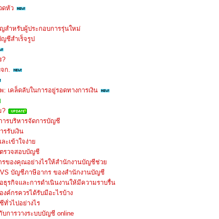
วดหัว
คัญสำหรับผู้ประกอบการรุ่นใหม่
ญชีสำเร็จรูป
ร?
บจก.
พ: เคล็ดลับในการอยู่รอดทางการเงิน
ม?
ารบริหารจัดการบัญชี
ารรับเงิน
และเข้าใจง่าย
ับตรวจสอบบัญชี
์กรของคุณอย่างไรให้สำนักงานบัญชีช่วย
 VS บัญชีภาษีอากร ของสำนักงานบัญชี
่อธุรกิจและการดำเนินงานให้มีความราบรื่น
งค์กรควรได้รับมีอะไรบ้าง
ีทั่วไปอย่างไร
ับการวางระบบบัญชี online