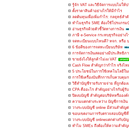
รู้จัก VAT และวิธีจัดการแบบไม่ให้ป
ตั้งราคาสินค้าอย่างไรให้มีกำไร
ลดต้นทุนเพื่อเพิ่มกำไร: กลยุทธ์สำ
ทำไมธุรกิจ SME ต้องใช้โปรแกรมบั
อ่านธุรกิจด้วยตัวชี้วัดทางการเงิน
ภาษี e-Service กระทบธุรกิจอย่างไ
จดทะเบียนแบบไหนดี? หจก. หรือ 
6 ข้อดีของการจดทะเบียนบริษัท
การจัดการเงินสดอย่างมีประสิทธิภา
ขายยังไงให้ลูกค้าไม่งง VAT
Cash Flow สำคัญกว่ากำไร จริงไห
5 ประโยชน์ในการใช้เทคโนโลยีในก
การใช้เครื่องบันทึกการเก็บควบคุมก
วิธีทำบัญชีรายรับรายจ่าย ที่ถูกต้อง
CPA คืออะไร สำคัญอย่างไรกับผู้ร
ปิดงบบัญชี สำคัญต่อบริษัทหรือองค
ความแตกต่างระหว่าง บัญชีการเงิน
วางระบบบัญชี online มีส่วนสำคัญต
ขอบเขตงานการรับตรวจสอบบัญชีที่อ
วางระบบบัญชี onlineแตกต่างกับบัญช
ทำไม SMEs ถึงต้องให้ความสำคัญก