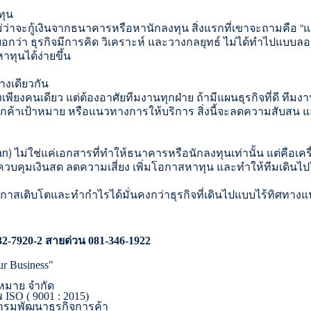
ทุน
่ว่าจะกู้เงินจากธนาคารหรื
อหานักลงทุน สิ่งแรกที่เขาจะถามคือ “
อกว่า ธุรกิจมีการคิด วิเคราะห์ และวางกลยุทธ์ ไม่ได้ทำไปแบบล
าทุนได้ง่ายขึ้น
างเดี
ยวกัน
เพียงคนเดียว แต่ต้องอาศัยทีมงานทุกฝ่าย ถ้ามีแผนธุรกิจที่ดี ทีมง
มลูกค้าเป้าหมาย หรือแนวทางการให้บริการ สิ่งนี้จะลดความสับสน แ
n) ไม่ใช่แค่เอกสารที่ทำให้
ธนาคารหรือนักลงทุนเท่านั้น แต่คือเครื่
 ควบคุมเงินสด ลดความเสี่ยง เพิ่มโอกาสหาทุน และทำให้ทีมเดินไป
มีโอกาสเติบโตและทำกำไรได้
มั่นคงกว่าธุรกิจที่เดิ
นไปแบบไร้ทิศทางแ
32-7920-2
สายด่วน
081-346-1922
ur Business"
หมาย จำกัด
พ
ISO ( 9001 : 2015)
กรมพัฒนาธุรกิจการค้า