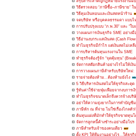
สรุปสาระสำคัญกฎหมายแรงงานฉบับ
วิธีตรวจสอบ “ภาษีซื้อ–ภาษีขาย” ใน
วิธีคุมเงินทอนและเงินสดหน้าร้าน
จดบริษัท หรือบุคคลธรรมดา แบบไห
การปรับปรุงแบบ “ภ.พ.30” และ “ใบแ
วางแผนการเงินธุรกิจ SME อย่างมื
วิธีอ่านงบกระแสเงินสด (Cash Flow
ทำไมธุรกิจมีกำไร แต่เงินสดไม่เหลื
การบริหารต้นทุนแรงงานใน SME
ทำธุรกิจต้องรู้จัก “จุดคุ้มทุน” (Br
จัดการสต๊อกสินค้าอย่างไรไม่ให้เงิ
การวางแผนภาษีสำหรับบริษัทใหม่: 
รายจ่ายต้องห้าม...ต้องห้ามยังไง
5 วิธีบริหารเงินสดไม่ให้ธุรกิจสะดุด
รู้ทันค่าใช้จ่ายฟุ่มเฟือยจากงบการเง
ทำไมธุรกิจขนาดเล็กจึงควรจ้างบริษ
อย่าให้ความยุ่งยากในการทำบัญชี
ภาษีหัก ณ ที่จ่าย ไม่ใช่เรื่องไกลตัว!
ต้นทุนแฝงที่มักทำให้ธุรกิจขาดทุนโด
จัดการลูกหนี้ค้างชำระอย่างมือโปร
ภาษีสำหรับเจ้าของคนเดียว
ตั้ง KPI ให้ทีมงานอย่างไร...ให้ธุรก