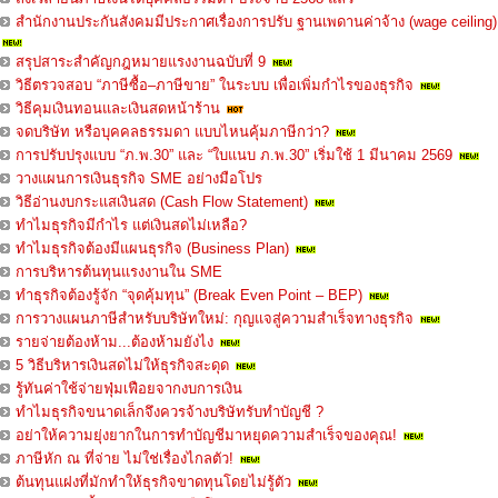
สำนักงานประกันสังคมมีประกาศเรื่องการปรับ ฐานเพดานค่าจ้าง (wage ceiling)
สรุปสาระสำคัญกฎหมายแรงงานฉบับที่ 9
วิธีตรวจสอบ “ภาษีซื้อ–ภาษีขาย” ในระบบ เพื่อเพิ่มกำไรของธุรกิจ
วิธีคุมเงินทอนและเงินสดหน้าร้าน
จดบริษัท หรือบุคคลธรรมดา แบบไหนคุ้มภาษีกว่า?
การปรับปรุงแบบ “ภ.พ.30” และ “ใบแนบ ภ.พ.30” เริ่มใช้ 1 มีนาคม 2569
วางแผนการเงินธุรกิจ SME อย่างมือโปร
วิธีอ่านงบกระแสเงินสด (Cash Flow Statement)
ทำไมธุรกิจมีกำไร แต่เงินสดไม่เหลือ?
ทำไมธุรกิจต้องมีแผนธุรกิจ (Business Plan)
การบริหารต้นทุนแรงงานใน SME
ทำธุรกิจต้องรู้จัก “จุดคุ้มทุน” (Break Even Point – BEP)
การวางแผนภาษีสำหรับบริษัทใหม่: กุญแจสู่ความสำเร็จทางธุรกิจ
รายจ่ายต้องห้าม...ต้องห้ามยังไง
5 วิธีบริหารเงินสดไม่ให้ธุรกิจสะดุด
รู้ทันค่าใช้จ่ายฟุ่มเฟือยจากงบการเงิน
ทำไมธุรกิจขนาดเล็กจึงควรจ้างบริษัทรับทำบัญชี ?
อย่าให้ความยุ่งยากในการทำบัญชีมาหยุดความสำเร็จของคุณ!
ภาษีหัก ณ ที่จ่าย ไม่ใช่เรื่องไกลตัว!
ต้นทุนแฝงที่มักทำให้ธุรกิจขาดทุนโดยไม่รู้ตัว