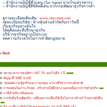
--
สำนักงานบัญชีตัวแทน (
Tax Agent)
จากกรมสรรพากร
--
สำนักงานบัญชีดิจิทัลดีเด่น จากกรมพัฒนาธุรกิจการค้า
ดูรายละเอียดเพิ่มเติม :
www.claccount.com
จดทะเบียนบริษัท / ห้างหุ้นส่วนจำกัดกับเราวันนี้
เริ่มธุรกิจอย่างมั่นใจ
ได้คู่คิดและที่ปรึกษาธุรกิจ
บริหารธุรกิจอย่างเป็นระบบ
ลดความกังวลใจในการทำผิดกฏหมาย
« Back
บทความ
ขยายเวลาการคงอัตรา VAT 7% ออกไปอีก 1 ปี
สัญญาที่ SME ควรมี
อัปเดตความรู้ธุรกิจและการลงทุน จากเวทีวิชาการระดับชาติ
การลงทุนในภาวะวิกฤต : สร้างรายได้อีกทาง นอกเหนือจากการทำธุรกิจ
ภาษีสำหรับ Influencer
การรับมือวิกฤติธุรกิจ: เปลี่ยนความเสี่ยงให้เป็นโอกาส สร้างกำไรอย่างยั่งยืน
ถึงเวลายื่นภาษีเงินได้บุคคลธรรมดา ประจำปี 2568 แล้ว