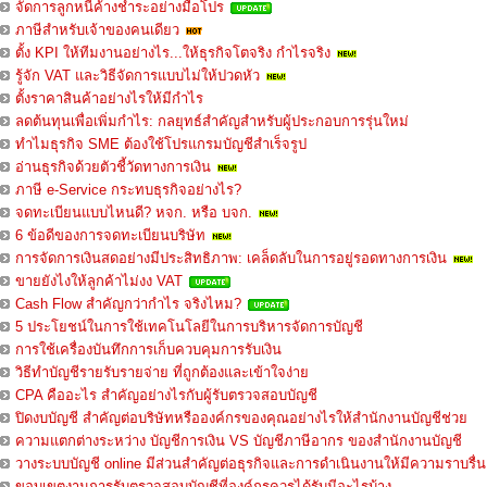
จัดการลูกหนี้ค้างชำระอย่างมือโปร
ภาษีสำหรับเจ้าของคนเดียว
ตั้ง KPI ให้ทีมงานอย่างไร...ให้ธุรกิจโตจริง กำไรจริง
รู้จัก VAT และวิธีจัดการแบบไม่ให้ปวดหัว
ตั้งราคาสินค้าอย่างไรให้มีกำไร
ลดต้นทุนเพื่อเพิ่มกำไร: กลยุทธ์สำคัญสำหรับผู้ประกอบการรุ่นใหม่
ทำไมธุรกิจ SME ต้องใช้โปรแกรมบัญชีสำเร็จรูป
อ่านธุรกิจด้วยตัวชี้วัดทางการเงิน
ภาษี e-Service กระทบธุรกิจอย่างไร?
จดทะเบียนแบบไหนดี? หจก. หรือ บจก.
6 ข้อดีของการจดทะเบียนบริษัท
การจัดการเงินสดอย่างมีประสิทธิภาพ: เคล็ดลับในการอยู่รอดทางการเงิน
ขายยังไงให้ลูกค้าไม่งง VAT
Cash Flow สำคัญกว่ากำไร จริงไหม?
5 ประโยชน์ในการใช้เทคโนโลยีในการบริหารจัดการบัญชี
การใช้เครื่องบันทึกการเก็บควบคุมการรับเงิน
วิธีทำบัญชีรายรับรายจ่าย ที่ถูกต้องและเข้าใจง่าย
CPA คืออะไร สำคัญอย่างไรกับผู้รับตรวจสอบบัญชี
ปิดงบบัญชี สำคัญต่อบริษัทหรือองค์กรของคุณอย่างไรให้สำนักงานบัญชีช่วย
ความแตกต่างระหว่าง บัญชีการเงิน VS บัญชีภาษีอากร ของสำนักงานบัญชี
วางระบบบัญชี online มีส่วนสำคัญต่อธุรกิจและการดำเนินงานให้มีความราบรื่น
ขอบเขตงานการรับตรวจสอบบัญชีที่องค์กรควรได้รับมีอะไรบ้าง