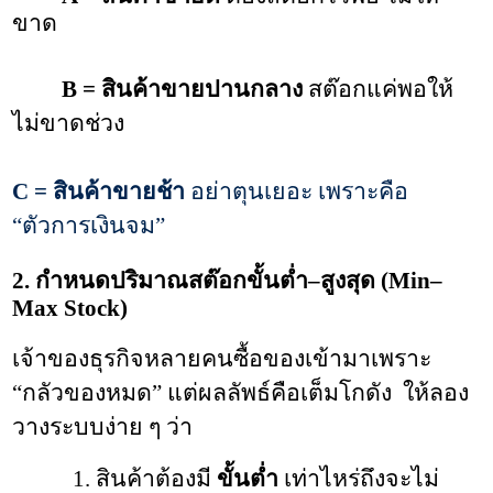
ขาด
         B = สินค้าขายปานกลาง
 สต๊อกแค่พอให้
ไม่ขาดช่วง
C = สินค้าขายช้า
อย่าตุนเยอะ เพราะคือ
“ตัวการเงินจม”
2. กำหนดปริมาณสต๊อกขั้นต่ำ–สูงสุด (Min–
Max Stock)
เจ้าของธุรกิจหลายคนซื้อของเข้ามาเพราะ 
“กลัวของหมด” แต่ผลลัพธ์คือเต็มโกดัง
 ให้ลอง
วางระบบง่าย ๆ ว่า
           1. สินค้าต้องมี 
ขั้นต่ำ
 เท่าไหร่ถึงจะไม่