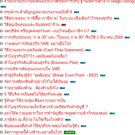
สำนักงานประกันสังคมมีประกาศเรื่องการปรับ ฐานเพดานค่าจ้าง (wage ceiling)
สรุปสาระสำคัญกฎหมายแรงงานฉบับที่ 9
วิธีตรวจสอบ “ภาษีซื้อ–ภาษีขาย” ในระบบ เพื่อเพิ่มกำไรของธุรกิจ
วิธีคุมเงินทอนและเงินสดหน้าร้าน
จดบริษัท หรือบุคคลธรรมดา แบบไหนคุ้มภาษีกว่า?
การปรับปรุงแบบ “ภ.พ.30” และ “ใบแนบ ภ.พ.30” เริ่มใช้ 1 มีนาคม 2569
วางแผนการเงินธุรกิจ SME อย่างมือโปร
วิธีอ่านงบกระแสเงินสด (Cash Flow Statement)
ทำไมธุรกิจมีกำไร แต่เงินสดไม่เหลือ?
ทำไมธุรกิจต้องมีแผนธุรกิจ (Business Plan)
การบริหารต้นทุนแรงงานใน SME
ทำธุรกิจต้องรู้จัก “จุดคุ้มทุน” (Break Even Point – BEP)
จัดการสต๊อกสินค้าอย่างไรไม่ให้เงินจม
รายจ่ายต้องห้าม...ต้องห้ามยังไง
5 วิธีบริหารเงินสดไม่ให้ธุรกิจสะดุด
รู้ทันค่าใช้จ่ายฟุ่มเฟือยจากงบการเงิน
ทำไมธุรกิจขนาดเล็กจึงควรจ้างบริษัทรับทำบัญชี ?
อย่าให้ความยุ่งยากในการทำบัญชีมาหยุดความสำเร็จของคุณ!
ภาษีหัก ณ ที่จ่าย ไม่ใช่เรื่องไกลตัว!
ต้นทุนแฝงที่มักทำให้ธุรกิจขาดทุนโดยไม่รู้ตัว
จัดการลูกหนี้ค้างชำระอย่างมือโปร