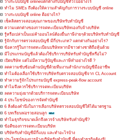
วางระบบบัญชี onlineแตกต่างกับบัญชีทั่วไปอย่างไร
ทำไม SMEs ถึงต้องให้ความสำคัญกับการวางระบบบัญชี online
วางระบบบัญชี online ดีอย่างไร?
เช็คลิสตรวจสอบคุณภาพของบริษัทรับทำบัญชี
ความแตกต่างของการจดทะเบียนบริษัทเองกับจ้างบริษัท
รู้หรือเปล่าเป็นแม่ค้าออนไลน์ต้องยื่นภาษีง่ายๆด้วยบริษัทรับทำบัญชี
รู้จักกับการตรวจสอบบัญชี มีกี่ประเภท? แตกต่างกันอย่างไร?
ข้อควรรู้ในการจดทะเบียนบริษัทหากมีชาวต่างชาติถือหุ้นด้วย
มีโปรแกรมบัญชีแล้วต้องใช้บริการบริษัทรับทำบัญชีหรือไม่?
เปิดบริษัท แต่ไม่มีความรู้บัญชีและภาษีทำอย่างไรดี ?
ลดความซับซ้อนด้านบัญชีด้วยทีมงานสำนักงานบัญชีมืออาชีพ
ทำไมต้องเลือกใช้บริการบริษัทรับตรวจสอบบัญชีจาก CL Account
ทำความรู้จักโปรแกรมบัญชี express-peak-flow account
ทำไมจึงควรใช้บริการจดทะเบียนบริษัท
ลดความยุ่งยากด้วยบริการจดทะเบียนบริษัท
4 ประโยชน์ของการจัดทำบัญชี
6 สิ่งต้องคำนึงในการเลือกบริษัทตรวจสอบบัญชีให้ได้มาตรฐาน
6 บทเรียนพ่อรวยสอนลูก
ทำไมธุรกิจขนาดเล็กจึงควรจ้างบริษัทรับทำบัญชี?
ข้อดีของการจดทะเบียนบริษัท
บริษัทรับทำบัญชีมีกี่แบบ และทำอะไรบ้าง
ประโยชน์ของการจ้างบริษัทรับทำบัญชี ที่คนทำธุรกิจต้องรู้!