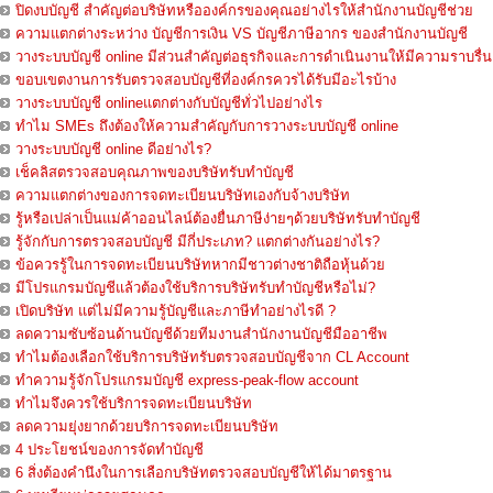
ปิดงบบัญชี สำคัญต่อบริษัทหรือองค์กรของคุณอย่างไรให้สำนักงานบัญชีช่วย
ความแตกต่างระหว่าง บัญชีการเงิน VS บัญชีภาษีอากร ของสำนักงานบัญชี
วางระบบบัญชี online มีส่วนสำคัญต่อธุรกิจและการดำเนินงานให้มีความราบรื่น
ขอบเขตงานการรับตรวจสอบบัญชีที่องค์กรควรได้รับมีอะไรบ้าง
วางระบบบัญชี onlineแตกต่างกับบัญชีทั่วไปอย่างไร
ทำไม SMEs ถึงต้องให้ความสำคัญกับการวางระบบบัญชี online
วางระบบบัญชี online ดีอย่างไร?
เช็คลิสตรวจสอบคุณภาพของบริษัทรับทำบัญชี
ความแตกต่างของการจดทะเบียนบริษัทเองกับจ้างบริษัท
รู้หรือเปล่าเป็นแม่ค้าออนไลน์ต้องยื่นภาษีง่ายๆด้วยบริษัทรับทำบัญชี
รู้จักกับการตรวจสอบบัญชี มีกี่ประเภท? แตกต่างกันอย่างไร?
ข้อควรรู้ในการจดทะเบียนบริษัทหากมีชาวต่างชาติถือหุ้นด้วย
มีโปรแกรมบัญชีแล้วต้องใช้บริการบริษัทรับทำบัญชีหรือไม่?
เปิดบริษัท แต่ไม่มีความรู้บัญชีและภาษีทำอย่างไรดี ?
ลดความซับซ้อนด้านบัญชีด้วยทีมงานสำนักงานบัญชีมืออาชีพ
ทำไมต้องเลือกใช้บริการบริษัทรับตรวจสอบบัญชีจาก CL Account
ทำความรู้จักโปรแกรมบัญชี express-peak-flow account
ทำไมจึงควรใช้บริการจดทะเบียนบริษัท
ลดความยุ่งยากด้วยบริการจดทะเบียนบริษัท
4 ประโยชน์ของการจัดทำบัญชี
6 สิ่งต้องคำนึงในการเลือกบริษัทตรวจสอบบัญชีให้ได้มาตรฐาน