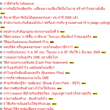
ภาษีสำหรับ Influencer
การรับมือวิกฤติธุรกิจ: เปลี่ยนความเสี่ยงให้เป็นโอกาส สร้างกำไรอย่างยั่งยืน
ถึงเวลายื่นภาษีเงินได้บุคคลธรรมดา ประจำปี 2568 แล้ว
สำนักงานประกันสังคมมีประกาศเรื่องการปรับ ฐานเพดานค่าจ้าง (wage ceiling)
สรุปสาระสำคัญกฎหมายแรงงานฉบับที่ 9
วิธีตรวจสอบ “ภาษีซื้อ–ภาษีขาย” ในระบบ เพื่อเพิ่มกำไรของธุรกิจ
วิธีคุมเงินทอนและเงินสดหน้าร้าน
จดบริษัท หรือบุคคลธรรมดา แบบไหนคุ้มภาษีกว่า?
การปรับปรุงแบบ “ภ.พ.30” และ “ใบแนบ ภ.พ.30” เริ่มใช้ 1 มีนาคม 2569
วางแผนการเงินธุรกิจ SME อย่างมือโปร
วิธีอ่านงบกระแสเงินสด (Cash Flow Statement)
ทำไมธุรกิจมีกำไร แต่เงินสดไม่เหลือ?
ทำไมธุรกิจต้องมีแผนธุรกิจ (Business Plan)
การบริหารต้นทุนแรงงานใน SME
ทำธุรกิจต้องรู้จัก “จุดคุ้มทุน” (Break Even Point – BEP)
จัดการสต๊อกสินค้าอย่างไรไม่ให้เงินจม
การวางแผนภาษีสำหรับบริษัทใหม่: กุญแจสู่ความสำเร็จทางธุรกิจ
รายจ่ายต้องห้าม...ต้องห้ามยังไง
5 วิธีบริหารเงินสดไม่ให้ธุรกิจสะดุด
รู้ทันค่าใช้จ่ายฟุ่มเฟือยจากงบการเงิน