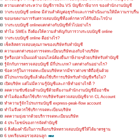
ความแตกต่างระหว่าง บัญชีการเงิน VS บัญชีภาษีอากร ของสำนักงานบัญชี
วางระบบบัญชี online มีส่วนสำคัญต่อธุรกิจและการดำเนินงานให้มีความราบรื่น
ขอบเขตงานการรับตรวจสอบบัญชีที่องค์กรควรได้รับมีอะไรบ้าง
วางระบบบัญชี onlineแตกต่างกับบัญชีทั่วไปอย่างไร
ทำไม SMEs ถึงต้องให้ความสำคัญกับการวางระบบบัญชี online
วางระบบบัญชี online ดีอย่างไร?
เช็คลิสตรวจสอบคุณภาพของบริษัทรับทำบัญชี
ความแตกต่างของการจดทะเบียนบริษัทเองกับจ้างบริษัท
รู้หรือเปล่าเป็นแม่ค้าออนไลน์ต้องยื่นภาษีง่ายๆด้วยบริษัทรับทำบัญชี
รู้จักกับการตรวจสอบบัญชี มีกี่ประเภท? แตกต่างกันอย่างไร?
ข้อควรรู้ในการจดทะเบียนบริษัทหากมีชาวต่างชาติถือหุ้นด้วย
มีโปรแกรมบัญชีแล้วต้องใช้บริการบริษัทรับทำบัญชีหรือไม่?
เปิดบริษัท แต่ไม่มีความรู้บัญชีและภาษีทำอย่างไรดี ?
ลดความซับซ้อนด้านบัญชีด้วยทีมงานสำนักงานบัญชีมืออาชีพ
ทำไมต้องเลือกใช้บริการบริษัทรับตรวจสอบบัญชีจาก CL Account
ทำความรู้จักโปรแกรมบัญชี express-peak-flow account
ทำไมจึงควรใช้บริการจดทะเบียนบริษัท
ลดความยุ่งยากด้วยบริการจดทะเบียนบริษัท
4 ประโยชน์ของการจัดทำบัญชี
6 สิ่งต้องคำนึงในการเลือกบริษัทตรวจสอบบัญชีให้ได้มาตรฐาน
6 บทเรียนพ่อรวยสอนลูก