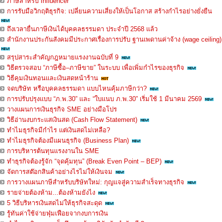
ภาษีสำหรับ Influencer
การรับมือวิกฤติธุรกิจ: เปลี่ยนความเสี่ยงให้เป็นโอกาส สร้างกำไรอย่างยั่งยืน
ถึงเวลายื่นภาษีเงินได้บุคคลธรรมดา ประจำปี 2568 แล้ว
สำนักงานประกันสังคมมีประกาศเรื่องการปรับ ฐานเพดานค่าจ้าง (wage ceiling)
สรุปสาระสำคัญกฎหมายแรงงานฉบับที่ 9
วิธีตรวจสอบ “ภาษีซื้อ–ภาษีขาย” ในระบบ เพื่อเพิ่มกำไรของธุรกิจ
วิธีคุมเงินทอนและเงินสดหน้าร้าน
จดบริษัท หรือบุคคลธรรมดา แบบไหนคุ้มภาษีกว่า?
การปรับปรุงแบบ “ภ.พ.30” และ “ใบแนบ ภ.พ.30” เริ่มใช้ 1 มีนาคม 2569
วางแผนการเงินธุรกิจ SME อย่างมือโปร
วิธีอ่านงบกระแสเงินสด (Cash Flow Statement)
ทำไมธุรกิจมีกำไร แต่เงินสดไม่เหลือ?
ทำไมธุรกิจต้องมีแผนธุรกิจ (Business Plan)
การบริหารต้นทุนแรงงานใน SME
ทำธุรกิจต้องรู้จัก “จุดคุ้มทุน” (Break Even Point – BEP)
จัดการสต๊อกสินค้าอย่างไรไม่ให้เงินจม
การวางแผนภาษีสำหรับบริษัทใหม่: กุญแจสู่ความสำเร็จทางธุรกิจ
รายจ่ายต้องห้าม...ต้องห้ามยังไง
5 วิธีบริหารเงินสดไม่ให้ธุรกิจสะดุด
รู้ทันค่าใช้จ่ายฟุ่มเฟือยจากงบการเงิน