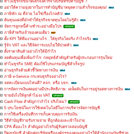
ทำไมธุรกิจขนาดเล็กจึงควรจ้างบริษัทรับทำบัญชี ?
อย่าให้ความยุ่งยากในการทำบัญชีมาหยุดความสำเร็จของคุณ!
ภาษีหัก ณ ที่จ่าย ไม่ใช่เรื่องไกลตัว!
ต้นทุนแฝงที่มักทำให้ธุรกิจขาดทุนโดยไม่รู้ตัว
จัดการลูกหนี้ค้างชำระอย่างมือโปร
ภาษีสำหรับเจ้าของคนเดียว
ตั้ง KPI ให้ทีมงานอย่างไร...ให้ธุรกิจโตจริง กำไรจริง
รู้จัก VAT และวิธีจัดการแบบไม่ให้ปวดหัว
ตั้งราคาสินค้าอย่างไรให้มีกำไร
ลดต้นทุนเพื่อเพิ่มกำไร: กลยุทธ์สำคัญสำหรับผู้ประกอบการรุ่นใหม่
ทำไมธุรกิจ SME ต้องใช้โปรแกรมบัญชีสำเร็จรูป
อ่านธุรกิจด้วยตัวชี้วัดทางการเงิน
ภาษี e-Service กระทบธุรกิจอย่างไร?
จดทะเบียนแบบไหนดี? หจก. หรือ บจก.
การจัดการเงินสดอย่างมีประสิทธิภาพ: เคล็ดลับในการอยู่รอดทางการเงิน
ขายยังไงให้ลูกค้าไม่งง VAT
Cash Flow สำคัญกว่ากำไร จริงไหม?
5 ประโยชน์ในการใช้เทคโนโลยีในการบริหารจัดการบัญชี
การใช้เครื่องบันทึกการเก็บควบคุมการรับเงิน
วิธีทำบัญชีรายรับรายจ่าย ที่ถูกต้องและเข้าใจง่าย
CPA คืออะไร สำคัญอย่างไรกับผู้รับตรวจสอบบัญชี
ปิดงบบัญชี สำคัญต่อบริษัทหรือองค์กรของคุณอย่างไรให้สำนักงานบัญชีช่วย